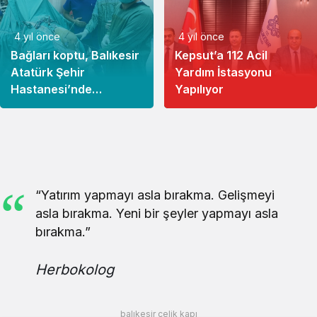
4 yıl önce
4 yıl önce
Bağları koptu, Balıkesir
Kepsut’a 112 Acil
Atatürk Şehir
Yardım İstasyonu
Hastanesi’nde
Yapılıyor
Başarıyla Ameliyat
Geçirdi
“Yatırım yapmayı asla bırakma. Gelişmeyi
asla bırakma. Yeni bir şeyler yapmayı asla
bırakma.”
Herbokolog
balıkesir çelik kapı