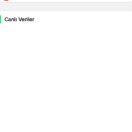
JPY
0.00
0.00
0.01%
Canlı Veriler
KWD
144.60
145.11
0.08%
ZAR
2.73
2.74
0.49%
BHD
118.49
118.50
0.05%
SAR
11.90
11.93
0.10%
IQD
0.03
0.03
0.12%
ILS
14.83
14.83
0.84%
INR
0.48
0.48
0.24%
MXN
2.60
2.60
0.50%