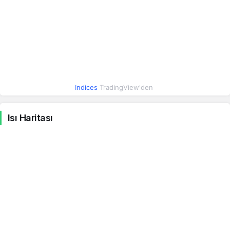
HUF
0.14
0.14
0.20%
NZD
26.43
26.43
0.80%
BRL
8.98
8.98
0.39%
IDR
0.00
0.00
-0.04%
Indices
TradingView'den
CZK
2.17
2.17
0.50%
Isı Haritası
PLN
12.44
12.44
0.51%
RON
10.37
10.37
0.43%
CNY
6.57
6.57
0.22%
ARS
0.03
0.03
0.09%
ALL
0.55
0.55
1.02%