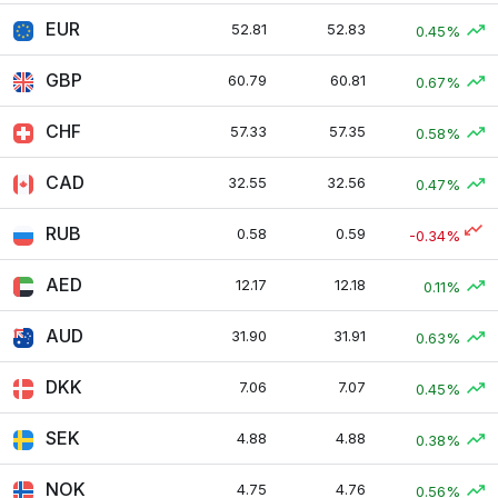
EUR
52.81
52.83
0.45%
GBP
60.79
60.81
0.67%
CHF
57.33
57.35
0.58%
CAD
32.55
32.56
0.47%
RUB
0.58
0.59
-0.34%
AED
12.17
12.18
0.11%
AUD
31.90
31.91
0.63%
DKK
7.06
7.07
0.45%
SEK
4.88
4.88
0.38%
NOK
4.75
4.76
0.56%