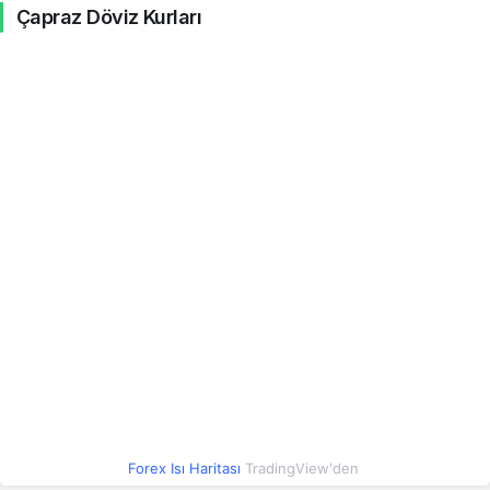
Çapraz Döviz Kurları
KZT
0.09
0.09
-0.12%
LBP
0.00
0.00
0.12%
LKR
0.14
0.14
0.07%
MAD
4.84
4.84
0.26%
MDL
2.63
2.63
0.44%
MKD
0.84
0.84
0.09%
MYR
11.32
11.32
0.68%
OMR
116.32
116.33
0.09%
PEN
13.27
13.27
0.09%
Forex Isı Haritası
TradingView'den
PHP
0.75
0.75
0.23%