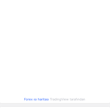
AZN
26.31
26.31
0.09%
BAM
26.98
26.99
1.42%
CLP
0.05
0.05
0.91%
COP
0.01
0.01
0.05%
CRC
0.10
0.10
0.47%
DZD
0.34
0.34
0.11%
EGP
0.85
0.85
1.23%
HKD
5.71
5.71
0.06%
ISK
0.37
0.37
0.15%
Forex ısı haritası
TradingView tarafından
KRW
0.03
0.03
0.68%