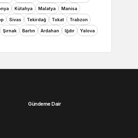
onya
Kütahya
Malatya
Manisa
op
Sivas
Tekirdağ
Tokat
Trabzon
Şırnak
Bartın
Ardahan
Iğdır
Yalova
Gündeme Dair