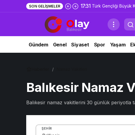
17:31
Türk Gençliği Büyük K
SON GELIŞMELER
Gündem
Genel
Siyaset
Spor
Yaşam
E
Haberler
Namaz Vakitleri
Balıkesir Namaz Va
Balıkesir namaz vakitlerini 30 günlük periyotla t
ŞEHIR