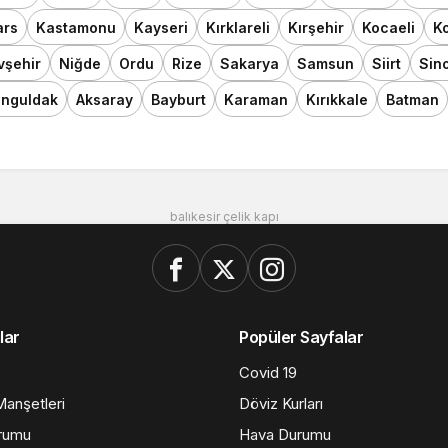
ars
Kastamonu
Kayseri
Kırklareli
Kırşehir
Kocaeli
K
vşehir
Niğde
Ordu
Rize
Sakarya
Samsun
Siirt
Sin
nguldak
Aksaray
Bayburt
Karaman
Kırıkkale
Batman
balıkesir çelik kapı
lar
Popüler Sayfalar
Covid 19
anşetleri
Döviz Kurları
rumu
Hava Durumu