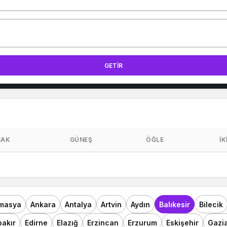
GETIR
SAK
GÜNEŞ
ÖĞLE
İK
masya
Ankara
Antalya
Artvin
Aydın
Balıkesir
Bilecik
bakır
Edirne
Elazığ
Erzincan
Erzurum
Eskişehir
Gazi