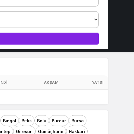
Sistem Modu
Sistem modunu seçin.
INDI
AKŞAM
YATSI
Bingöl
Bitlis
Bolu
Burdur
Bursa
antep
Giresun
Gümüşhane
Hakkari