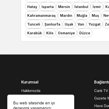
Hatay
Isparta
Mersin
İstanbul
İzmir
K
Kahramanmaraş
Mardin
Muğla
Muş
Ne
Tunceli
Şanlıurfa
Uşak
Van
Yozgat
Zo
Karabük
Kilis
Osmaniye
Düzce
Kurumsal
Bağlantı
Hakkımızda
Canlı TV
İletişim
Gazete M
Bu web sitesinde en iyi
Künye
Hava Du
deneyimi yaşamanızı