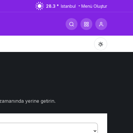
28.3 °
Istanbul
Menü Oluştur
Gündüz Modu
Gündüz modunu seçin.
 zamanında yerine getirin.
Gece Modu
Gece modunu seçin.