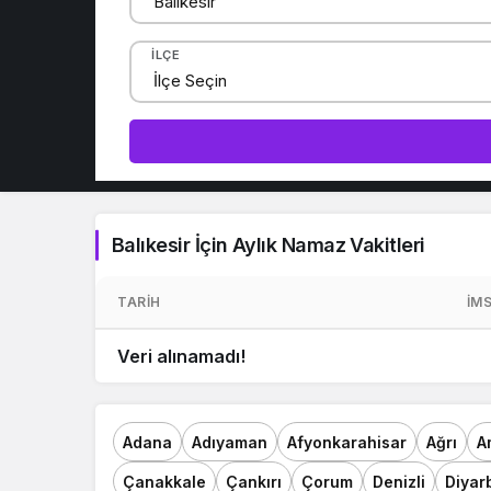
İLÇE
Balıkesir İçin Aylık Namaz Vakitleri
TARIH
İM
Veri alınamadı!
Adana
Adıyaman
Afyonkarahisar
Ağrı
A
Çanakkale
Çankırı
Çorum
Denizli
Diyar