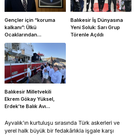
Gençler için “koruma
Balıkesir İş Dünyasına
kalkanı”: Ülkü
Yeni Soluk: Sarı Grup
Ocaklarından
Törenle Açıldı
uyuşturucu ve dijital
bağımlılığa karşı
seferberlik
Balıkesir Milletvekili
Ekrem Gökay Yüksel,
Erdek’te Balık Avı
Sezonunu “Vira
Bismillah” ile Açtı
Ayvalık’ın kurtuluşu sırasında Türk askerleri ve
yerel halk büyük bir fedakârlıkla işgale karşı