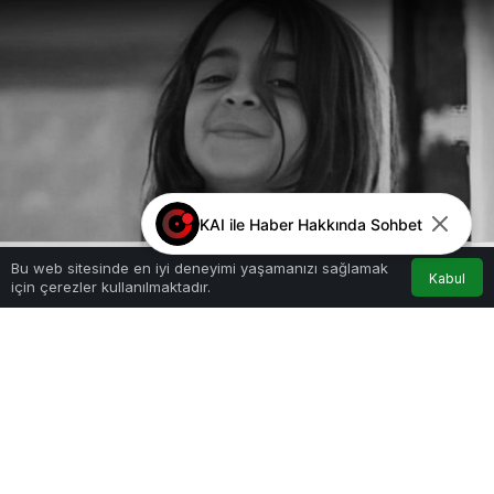
KAI ile Haber Hakkında Sohbet
Bu web sitesinde en iyi deneyimi yaşamanızı sağlamak
Kabul
için çerezler kullanılmaktadır.
Akış
Hesabım
Anasayfa
Google'da Abone Ol