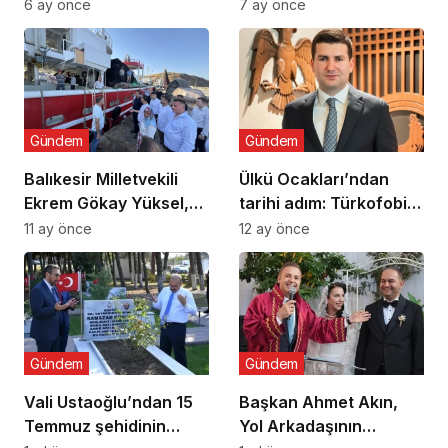
Ocaklarından
Törenle Açıldı
6 ay önce
7 ay önce
uyuşturucu ve dijital
bağımlılığa karşı
seferberlik
Gündem
Gündem
Balıkesir Milletvekili
Ülkü Ocakları’ndan
Ekrem Gökay Yüksel,
tarihi adım: Türkofobi
Erdek’te Balık Avı
İzleme Merkezi
11 ay önce
12 ay önce
Sezonunu “Vira
Bismillah” ile Açtı
Gündem
Gündem
Vali Ustaoğlu’ndan 15
Başkan Ahmet Akın,
Temmuz şehidinin
Yol Arkadaşının