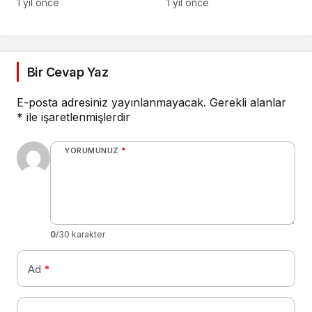
ailesine ziyaret
Nikâhını Kıydı
1 yıl önce
1 yıl önce
Bir Cevap Yaz
E-posta adresiniz yayınlanmayacak.
Gerekli alanlar
*
ile işaretlenmişlerdir
YORUMUNUZ
*
0
/30 karakter
Ad
*