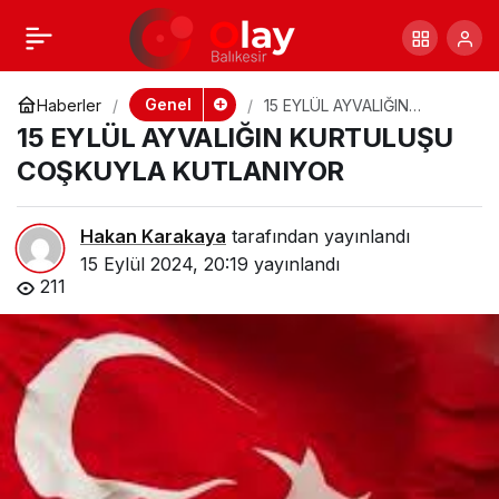
NARİN
+
-
0
Paylaş
CİNAYETİNDE
Genel
Haberler
15 EYLÜL AYVALIĞIN
KURTULUŞU COŞKUYLA
15 EYLÜL AYVALIĞIN KURTULUŞU
KUTLANIYOR
GELİŞME
COŞKUYLA KUTLANIYOR
Hakan Karakaya
tarafından yayınlandı
15 Eylül 2024, 20:19
yayınlandı
211