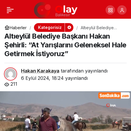
Batı Şeria’da Türk
+
-
0
Paylaş
aktivist Ayşenur
Kategorisiz
Haberler
Altıeylül Belediye
Başkanı Hakan Şehirli:
Altıeylül Belediye Başkanı Hakan
“At Yarışlarını
Ezgi Eygi’yi
Geleneksel Hale
Şehirli: “At Yarışlarını Geleneksel Hale
Getirmek İstiyoruz”
Getirmek İstiyoruz”
öldürüldü.
Hakan Karakaya
tarafından yayınlandı
6 Eylül 2024, 18:24
yayınlandı
211