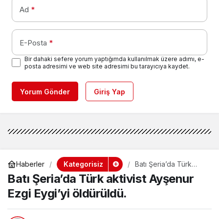
Ad
*
E-Posta
*
Bir dahaki sefere yorum yaptığımda kullanılmak üzere adımı, e-
posta adresimi ve web site adresimi bu tarayıcıya kaydet.
Yorum Gönder
Giriş Yap
Kategorisiz
Haberler
Batı Şeria’da Türk
aktivist Ayşenur Ezgi
Batı Şeria’da Türk aktivist Ayşenur
Eygi’yi öldürüldü.
Ezgi Eygi’yi öldürüldü.