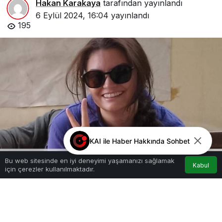
Hakan Karakaya
tarafından yayınlandı
6 Eylül 2024, 16:04
yayınlandı
195
KAI ile Haber Hakkında Sohbet
Bu web sitesinde en iyi deneyimi yaşamanızı sağlamak
Kabul
için çerezler kullanılmaktadır.
Akış
Hesabım
Anasayfa
Google'da Abone Ol
0
Paylaş
Beğen