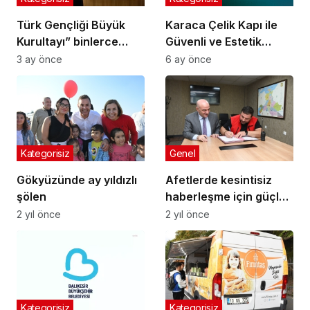
Türk Gençliği Büyük
Karaca Çelik Kapı ile
Kurultayı” binlerce
Güvenli ve Estetik
genci Ankara’da
Yaşam Alanları
3 ay önce
6 ay önce
buluşturacak
Kategorisiz
Genel
Gökyüzünde ay yıldızlı
Afetlerde kesintisiz
şölen
haberleşme için güçlü
iş birliği
2 yıl önce
2 yıl önce
Kategorisiz
Kategorisiz