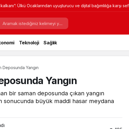
kalkanı”: Ülkü Ocaklarından uyuşturucu ve dijital bağımlılığa karşı sef
konomi
Teknoloji
Sağlık
an Deposunda Yangın
Deposunda Yangın
lunan bir saman deposunda çıkan yangın
ngın sonucunda büyük maddi hasar meydana
ndı