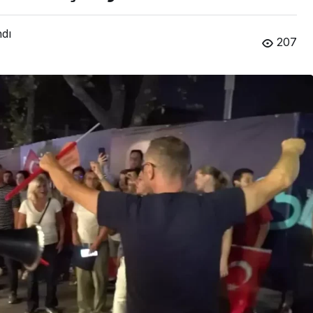
ndı
207