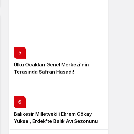
5
Ülkü Ocakları Genel Merkezi’nin
Terasında Safran Hasadı!
6
Balıkesir Milletvekili Ekrem Gökay
Yüksel, Erdek’te Balık Avı Sezonunu
“Vira Bismillah” ile Açtı