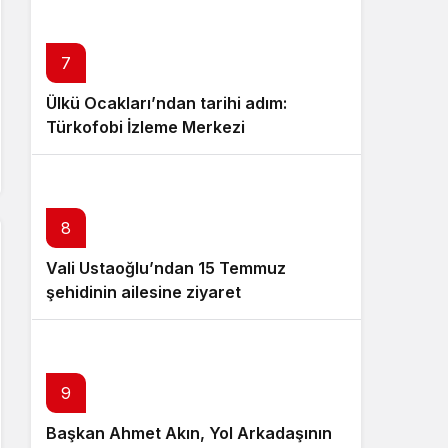
7
Ülkü Ocakları’ndan tarihi adım:
Türkofobi İzleme Merkezi
8
Vali Ustaoğlu’ndan 15 Temmuz
şehidinin ailesine ziyaret
10
9
Başkan Ahmet Akın, Yol Arkadaşının
Przędza Akryl – Producent 100%