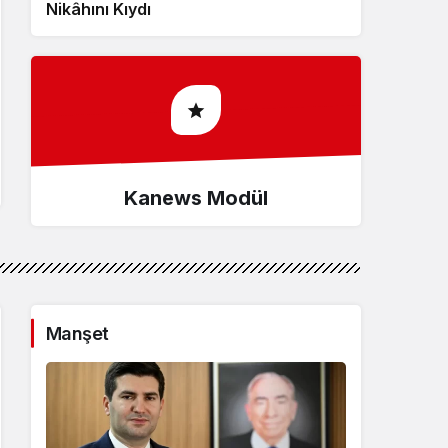
Nikâhını Kıydı
Recyklingu
Kanews Modül
Manşet