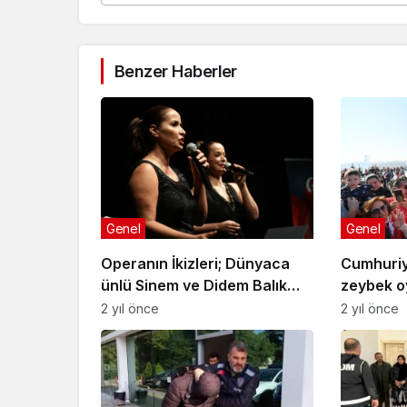
Benzer Haberler
Genel
Genel
Operanın İkizleri; Dünyaca
Cumhuriy
ünlü Sinem ve Didem Balık
zeybek o
Cumhuriyet için söyledi
2 yıl önce
2 yıl önce