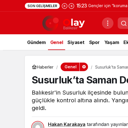
15:23
Gençler için “koruma 
SON GELIŞMELER
Gündem
Genel
Siyaset
Spor
Yaşam
E
Genel
Haberler
Susurluk’ta Sam
Susurluk’ta Saman 
Balıkesir'in Susurluk ilçesinde bu
güçlükle kontrol altına alındı. Ya
geldi.
Hakan Karakaya
tarafından yayınla