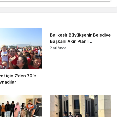
Genel
Balıkesir Büyükşehir Belediye
Başkanı Akın Planlı
çalışmayla 200 milyon
2 yıl önce
tasarruf sağladık
et için 7’den 70’e
ynadılar