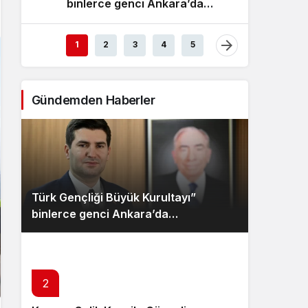
binlerce genci Ankara’da
E
Sistem Modu
buluşturacak
Sistem modunu seçin.
1
2
3
4
5
Gündemden Haberler
Türk Gençliği Büyük Kurultayı”
binlerce genci Ankara’da
buluşturacak
2