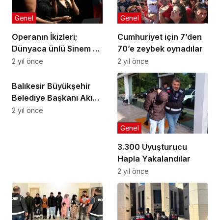
Genel
Genel
Operanın İkizleri;
Cumhuriyet için 7’den
Dünyaca ünlü Sinem ve
70’e zeybek oynadılar
Didem Balık
2 yıl önce
2 yıl önce
Genel
Cumhuriyet için söyledi
Balıkesir Büyükşehir
Belediye Başkanı Akın
Planlı çalışmayla 200
2 yıl önce
milyon tasarruf
Genel
sağladık
3.300 Uyuşturucu
Hapla Yakalandılar
2 yıl önce