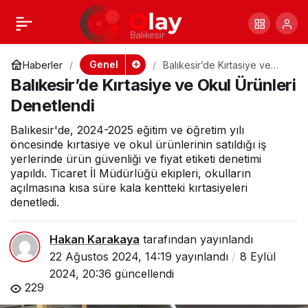
Balıkesir’de
+
-
0
Paylaş
otomobil takla
Genel
Haberler
Balıkesir’de Kırtasiye ve
Okul Ürünleri Denetlendi
Balıkesir’de Kırtasiye ve Okul Ürünleri
atarak tarlaya uçtu
Denetlendi
Balıkesir'de, 2024-2025 eğitim ve öğretim yılı
öncesinde kırtasiye ve okul ürünlerinin satıldığı iş
yerlerinde ürün güvenliği ve fiyat etiketi denetimi
yapıldı. Ticaret İl Müdürlüğü ekipleri, okulların
açılmasına kısa süre kala kentteki kırtasiyeleri
denetledi.
Hakan Karakaya
tarafından yayınlandı
22 Ağustos 2024, 14:19
yayınlandı
8 Eylül
2024, 20:36
güncellendi
229