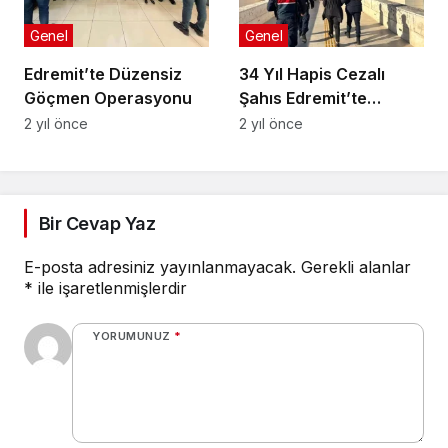
Genel
Genel
Edremit’te Düzensiz
34 Yıl Hapis Cezalı
Göçmen Operasyonu
Şahıs Edremit’te
Yakalandı
2 yıl önce
2 yıl önce
Bir Cevap Yaz
E-posta adresiniz yayınlanmayacak.
Gerekli alanlar
*
ile işaretlenmişlerdir
YORUMUNUZ
*