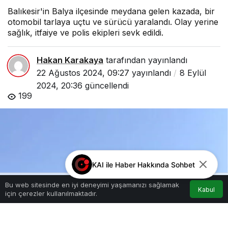
Balıkesir'in Balya ilçesinde meydana gelen kazada, bir
otomobil tarlaya uçtu ve sürücü yaralandı. Olay yerine
sağlık, itfaiye ve polis ekipleri sevk edildi.
Hakan Karakaya
tarafından yayınlandı
22 Ağustos 2024, 09:27
yayınlandı
8 Eylül
2024, 20:36
güncellendi
199
KAI ile Haber Hakkında Sohbet
Bu web sitesinde en iyi deneyimi yaşamanızı sağlamak
Kabul
için çerezler kullanılmaktadır.
Akış
Hesabım
Anasayfa