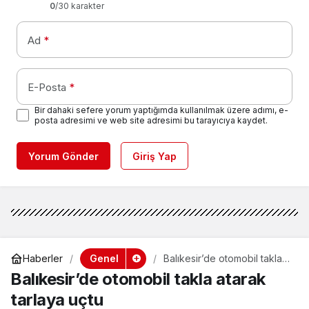
0
/30 karakter
Ad
*
E-Posta
*
Bir dahaki sefere yorum yaptığımda kullanılmak üzere adımı, e-
posta adresimi ve web site adresimi bu tarayıcıya kaydet.
Yorum Gönder
Giriş Yap
Genel
Haberler
Balıkesir’de otomobil takla
atarak tarlaya uçtu
Balıkesir’de otomobil takla atarak
tarlaya uçtu