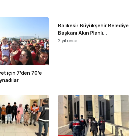
Genel
Balıkesir Büyükşehir Belediye
Başkanı Akın Planlı
çalışmayla 200 milyon
2 yıl önce
tasarruf sağladık
et için 7’den 70’e
ynadılar