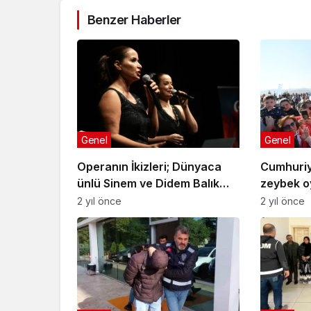
Benzer Haberler
Genel
Genel
Operanın İkizleri; Dünyaca
Cumhuriy
ünlü Sinem ve Didem Balık
zeybek o
Cumhuriyet için söyledi
2 yıl önce
2 yıl önce