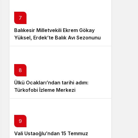
7
Balıkesir Milletvekili Ekrem Gökay
Yüksel, Erdek’te Balık Avı Sezonunu
“Vira Bismillah” ile Açtı
8
Ülkü Ocakları’ndan tarihi adım:
Türkofobi İzleme Merkezi
9
Vali Ustaoğlu’ndan 15 Temmuz