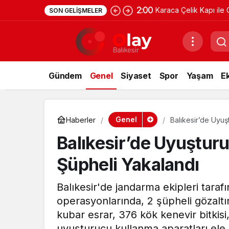
2:00
Karaca Çelik Kapı ile 
SON GELIŞMELER
Gündem
Genel
Siyaset
Spor
Yaşam
E
Genel
Haberler
Balıkesir’de Uyu
Balıkesir’de Uyuştu
Şüpheli Yakalandı
Balıkesir'de jandarma ekipleri tara
operasyonlarında, 2 şüpheli gözaltı
kubar esrar, 376 kök kenevir bitkis
uyuşturucu kullanma aparatları ele g