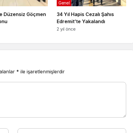
Genel
te Düzensiz Göçmen
34 Yıl Hapis Cezalı Şahıs
onu
Edremit’te Yakalandı
2 yıl önce
 alanlar
*
ile işaretlenmişlerdir