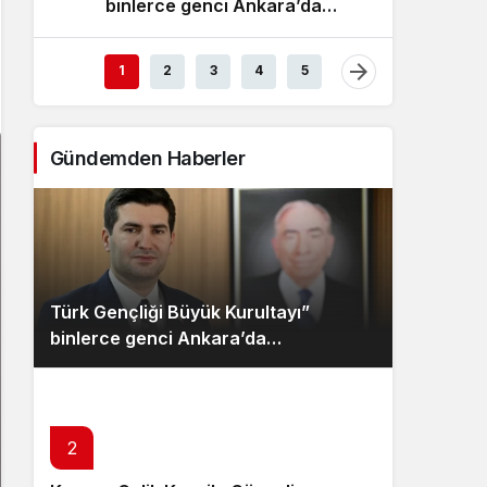
binlerce genci Ankara’da
Ülkü O
Sistem Modu
buluşturacak
dijital
Sistem modunu seçin.
1
2
3
4
5
Gündemden Haberler
Türk Gençliği Büyük Kurultayı”
binlerce genci Ankara’da
buluşturacak
2