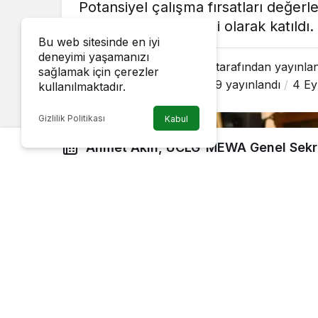
Potansiyel çalışma fırsatları değerl
Forumu'na çevrim içi olarak katıldı.
Bu web sitesinde en iyi
deneyimi yaşamanızı
Hakan Karakaya
tarafından yayınla
sağlamak için çerezler
4 Eylül 2024, 14:19
yayınlandı
4 Ey
kullanılmaktadır.
Gizlilik Politikası
Kabul
Ahmet Akın, UCLG-MEWA Genel Sekrete