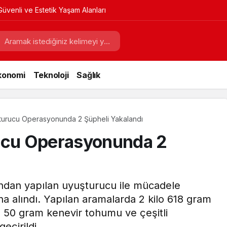
Güvenli ve Estetik Yaşam Alanları
konomi
Teknoloji
Sağlık
şturucu Operasyonunda 2 Şüpheli Yakalandı
rucu Operasyonunda 2
fından yapılan uyuşturucu ile mücadele
na alındı. Yapılan aramalarda 2 kilo 618 gram
i, 50 gram kenevir tohumu ve çeşitli
eçirildi.