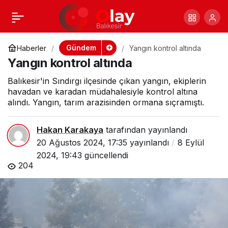
Manyas’ta Kaza: 3
+
-
0
Paylaş
Yaralı
Gündem
Haberler
Yangın kontrol altında
Yangın kontrol altında
Balıkesir'in Sındırgı ilçesinde çıkan yangın, ekiplerin
havadan ve karadan müdahalesiyle kontrol altına
alındı. Yangın, tarım arazisinden ormana sıçramıştı.
Hakan Karakaya
tarafından yayınlandı
20 Ağustos 2024, 17:35
yayınlandı
8 Eylül
2024, 19:43
güncellendi
204