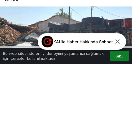
KAI ile Haber Hakkında Sohbet
Bu web sitesinde en iyi deneyimi yaşamanızı sağlamak
Kabul
için çerezler kullanılmaktadır.
Akış
Hesabım
Anasayfa
Google'da Abone Ol
0
Paylaş
Beğen
Balıkesir’in Manyas ilçesinde, yangına müdahale
etmek için yola çıkan orman arazözü ile bir
otomobilin çarpışması sonucu meydana gelen
kazada 3 kişi yaralandı. Manyas’a bağlı Çakırca