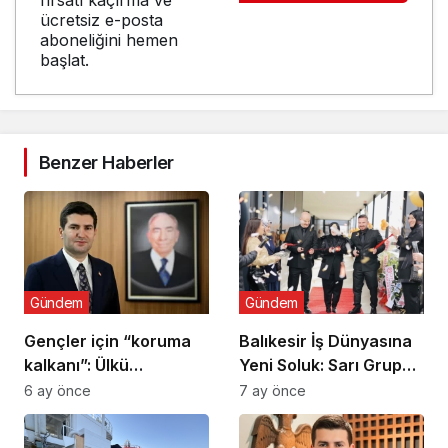
ücretsiz e-posta
aboneliğini hemen
başlat.
Benzer Haberler
Gündem
Gündem
Gençler için “koruma
Balıkesir İş Dünyasına
kalkanı”: Ülkü
Yeni Soluk: Sarı Grup
Ocaklarından
Törenle Açıldı
6 ay önce
7 ay önce
uyuşturucu ve dijital
bağımlılığa karşı