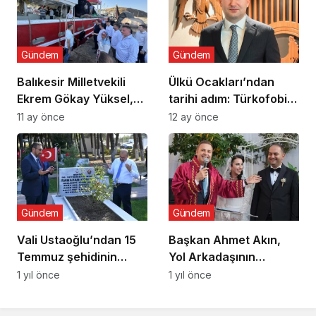
seferberlik
Gündem
Gündem
Balıkesir Milletvekili
Ülkü Ocakları’ndan
Ekrem Gökay Yüksel,
tarihi adım: Türkofobi
Erdek’te Balık Avı
İzleme Merkezi
11 ay önce
12 ay önce
Sezonunu “Vira
Bismillah” ile Açtı
Gündem
Gündem
Vali Ustaoğlu’ndan 15
Başkan Ahmet Akın,
Temmuz şehidinin
Yol Arkadaşının
ailesine ziyaret
Nikâhını Kıydı
1 yıl önce
1 yıl önce