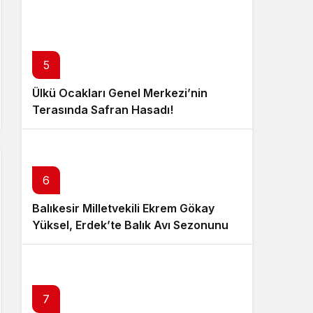
5
Ülkü Ocakları Genel Merkezi’nin
Terasında Safran Hasadı!
6
Balıkesir Milletvekili Ekrem Gökay
Yüksel, Erdek’te Balık Avı Sezonunu
“Vira Bismillah” ile Açtı
7