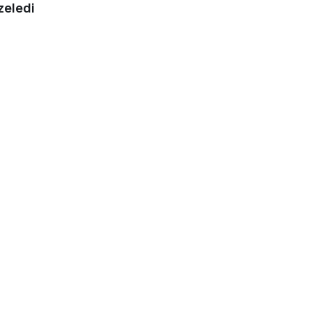
zeledi
0
Paylaş
Beğen