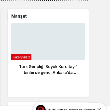
Manşet
Kategorisiz
Günde
Türk Gençliği Büyük Kurultayı”
Gen
binlerce genci Ankara’da
Ülkü
buluşturacak
dijit
Gündemden Haberler
KAI ile Haber Hakkında Sohbet