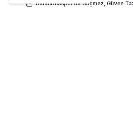
Bandırmaspor’da Göçmez, Güven Ta
Google'da Abone Ol