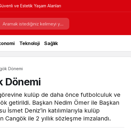
Güvenli ve Estetik Yaşam Alanları
konomi
Teknoloji
Sağlık
ngök Dönemi
k Dönemi
k görevine kulüp de daha önce futbolculuk ve
ök getirildi. Başkan Nedim Ömer ile Başkan
 İsmet Deniz’in katılımlarıyla kulüp
 Cangök ile 2 yıllık sözleşme imzalandı.