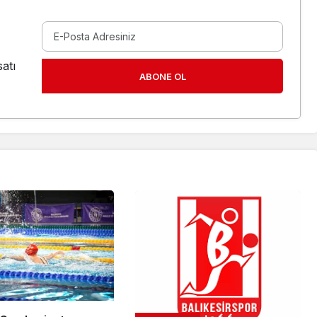
atı
ABONE OL