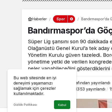
Spor
Haberler
Bandırmaspor’da 
Bandırmaspor’da Göç
Süper Lig şansını son 90 dakikada 
Olağanüstü Genel Kurul’a tek aday
Yönetim Kurulu güven tazeledi. Bor
yönetime yetki de verilen kongre
neler yapabileceğini gösterdiklerini 
Bu web sitesinde en iyi
Olay Balıkesir
tarafından yayınlandı
deneyimi yaşamanızı
sağlamak için çerezler
15 Haziran 2022, 13:53
yayınlandı
1
kullanılmaktadır.
Gizlilik Politikası
Kabul