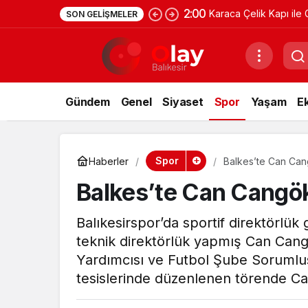
2:00
Karaca Çelik Kapı ile 
SON GELIŞMELER
Gündem
Genel
Siyaset
Spor
Yaşam
E
Spor
Haberler
Balkes’te Can Ca
Balkes’te Can Cangö
Balıkesirspor’da sportif direktörlü
teknik direktörlük yapmış Can Cang
Yardımcısı ve Futbol Şube Sorumlusu
tesislerinde düzenlenen törende Can