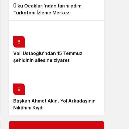
Ülkü Ocakları’ndan tarihi adım:
Türkofobi İzleme Merkezi
8
Vali Ustaoğlu’ndan 15 Temmuz
şehidinin ailesine ziyaret
10
9
Başkan Ahmet Akın, Yol Arkadaşının
Przędza Akryl – Producent 100%
Nikâhını Kıydı
Recyklingu