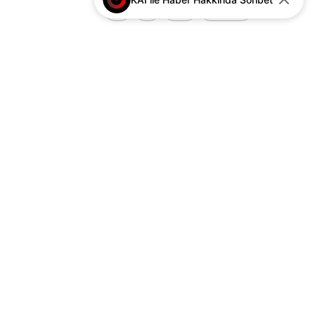
+
-
0
Paylaş
Türk Gençliği Büyük Kurultayı”
binlerce genci Ankara’da
buluşturacak
2
Karaca Çelik Kapı ile Güvenli ve
Estetik Yaşam Alanları
3