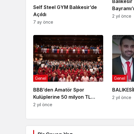
Balıkesi
Self Steel GYM Balıkesir’de
Bayramı
Açıldı
Müsabaka
2 yıl önce
7 ay önce
Genel
Genel
BBB’den Amatör Spor
BALIKESİ
Kulüplerine 50 milyon TL
2 yıl önce
nakdi destek
2 yıl önce