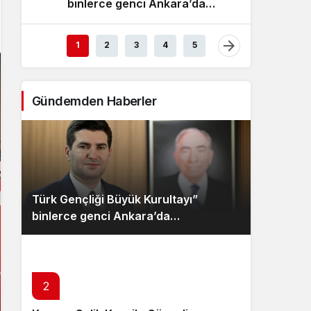
binlerce genci Ankara’da
Ülkü O
Sistem Modu
buluşturacak
dijital
Sistem modunu seçin.
1
2
3
4
5
Gündemden Haberler
Türk Gençliği Büyük Kurultayı”
binlerce genci Ankara’da
buluşturacak
2