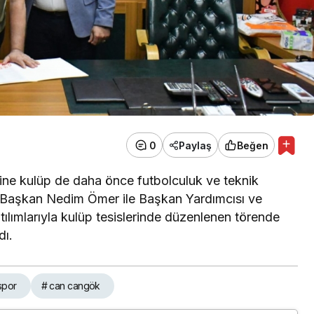
0
Paylaş
Beğen
vine kulüp de daha önce futbolculuk ve teknik
. Başkan Nedim Ömer ile Başkan Yardımcısı ve
ılımlarıyla kulüp tesislerinde düzenlenen törende
dı.
spor
# can cangök