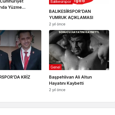
r Cumhuriyet
Balıkesirspor
’nda Yüzme
BALIKESİRSPOR’DAN
ları
YUMRUK AÇIKLAMASI
2 yıl önce
Genel
RSPOR’DA KRİZ
Başpehlivan Ali Altun
Hayatını Kaybetti
2 yıl önce