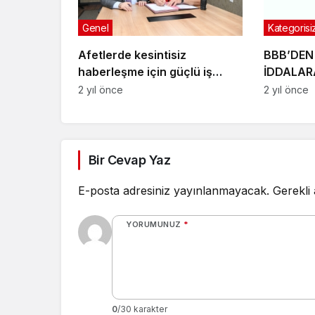
Genel
Kategorisi
Afetlerde kesintisiz
BBB’DEN 
haberleşme için güçlü iş
İDDALAR
birliği
AÇIKLAM
2 yıl önce
2 yıl önce
Bir Cevap Yaz
E-posta adresiniz yayınlanmayacak.
Gerekli
YORUMUNUZ
*
0
/30 karakter