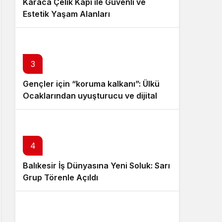
Karaca Çelik Kapı ile Güvenli ve
Estetik Yaşam Alanları
3
Gençler için “koruma kalkanı”: Ülkü
Ocaklarından uyuşturucu ve dijital
bağımlılığa karşı seferberlik
4
Balıkesir İş Dünyasına Yeni Soluk: Sarı
Grup Törenle Açıldı