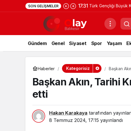
17:31
Türk Gençliği Büyük K
SON GELIŞMELER
Gündem
Genel
Siyaset
Spor
Yaşam
E
Kategorisiz
Haberler
Başkan Akın,
Başkan Akın, Tarihi Kı
etti
Hakan Karakaya
tarafından yayınla
8 Temmuz 2024, 17:15
yayınlandı