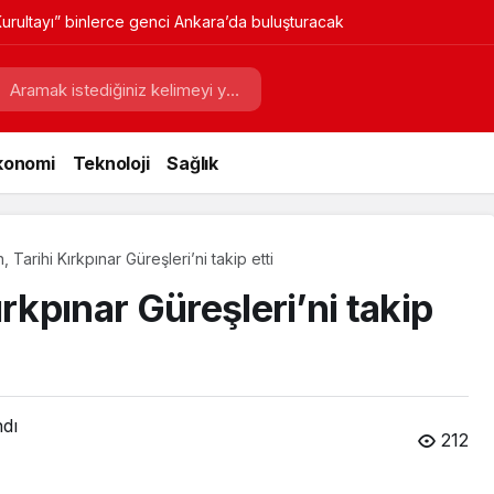
urultayı” binlerce genci Ankara’da buluşturacak
konomi
Teknoloji
Sağlık
 Tarihi Kırkpınar Güreşleri’ni takip etti
rkpınar Güreşleri’ni takip
ndı
212