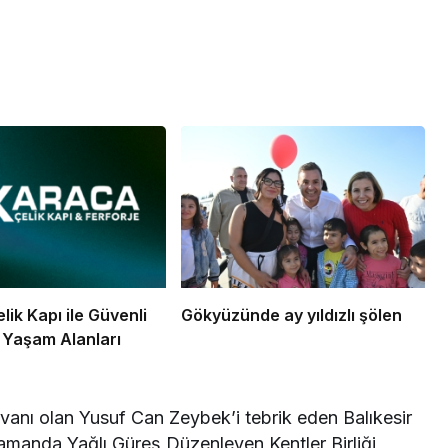
ik Kapı ile Güvenli
Gökyüzünde ay yıldızlı şölen
k Yaşam Alanları
livanı olan Yusuf Can Zeybek’i tebrik eden Balıkesir
amanda Yağlı Güreş Düzenleyen Kentler Birliği