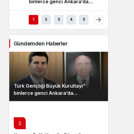
binlerce genci Ankara’da
Ülkü O
Sistem Modu
buluşturacak
dijital
Sistem modunu seçin.
1
2
3
4
5
Gündemden Haberler
Türk Gençliği Büyük Kurultayı”
binlerce genci Ankara’da
buluşturacak
2