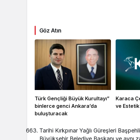
Göz Atın
Türk Gençliği Büyük Kurultayı”
Karaca Çel
binlerce genci Ankara’da
ve Esteti
buluşturacak
Tarihi Kırkpınar Yağlı Güreşleri Başpeh
Büyükşehir Belediye Başkanı ve aynı z