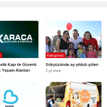
z
Kategorisiz
lik Kapı ile Güvenli
Gökyüzünde ay yıldızlı şölen
k Yaşam Alanları
2 yıl önce