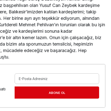
kez başpehlivan olan Yusuf Can Zeybek kardeşime
ere, Balıkesir’imizden katılan kardeşlerimi; takip
. Her birine ayrı ayrı teşekkür ediyorum, alnından
rtdereli Mehmet Pehlivan’ın torunları olarak bu işin
eceğiz ve kardeşlerimi sonuna kadar
r’e bir altın kemer lazım. Onun için çalışacağız, biz
ı da bizim ata sporumuzun temsilcisi, hepimizin
ğız, mücadele edeceğiz ve başaracağız. Hep
uştu.
atı
ABONE OL