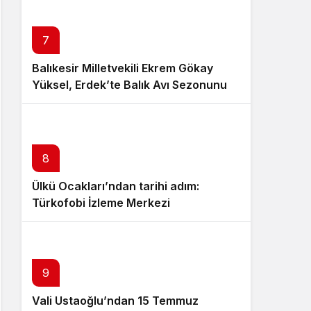
7
Balıkesir Milletvekili Ekrem Gökay
Yüksel, Erdek’te Balık Avı Sezonunu
“Vira Bismillah” ile Açtı
8
Ülkü Ocakları’ndan tarihi adım:
Türkofobi İzleme Merkezi
9
Vali Ustaoğlu’ndan 15 Temmuz