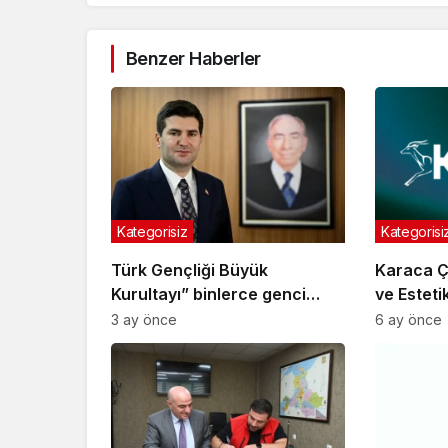
Benzer Haberler
Kategorisiz
Kategorisi
Türk Gençliği Büyük
Karaca Çe
Kurultayı” binlerce genci
ve Esteti
Ankara’da buluşturacak
3 ay önce
6 ay önce