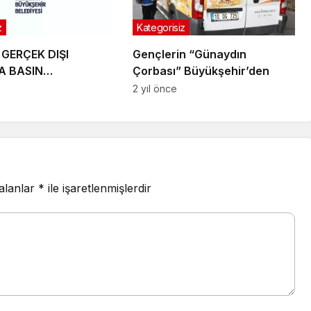
z
Kategorisiz
GERÇEK DIŞI
Gençlerin “Günaydın
A BASIN
Çorbası” Büyükşehir’den
ASI
2 yıl önce
 alanlar
*
ile işaretlenmişlerdir