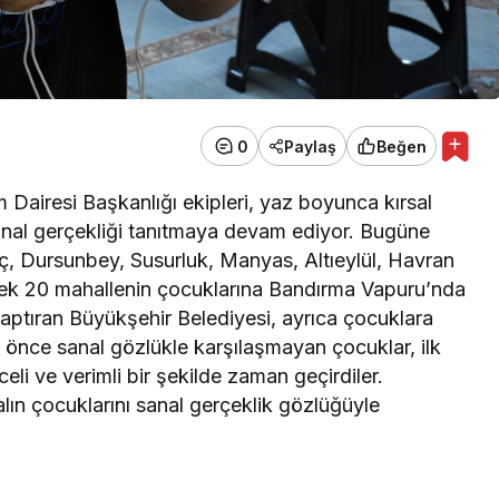
0
Paylaş
Beğen
m Dairesi Başkanlığı ekipleri, yaz boyunca kırsal
anal gerçekliği tanıtmaya devam ediyor. Bugüne
iç, Dursunbey, Susurluk, Manyas, Altıeylül, Havran
rek 20 mahallenin çocuklarına Bandırma Vapuru’nda
yaptıran Büyükşehir Belediyesi, ayrıca çocuklara
 önce sanal gözlükle karşılaşmayan çocuklar, ilk
i ve verimli bir şekilde zaman geçirdiler.
lın çocuklarını sanal gerçeklik gözlüğüyle