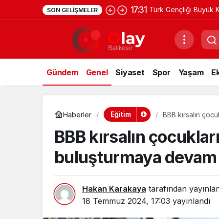
17:31
Türk Gençliği Büyük K
SON GELIŞMELER
Gündem
Genel
Siyaset
Spor
Yaşam
E
Eğitim
Haberler
BBB kırsalın çocu
BBB kırsalın çocuklar
buluşturmaya devam 
Hakan Karakaya
tarafından yayınla
18 Temmuz 2024, 17:03
yayınlandı