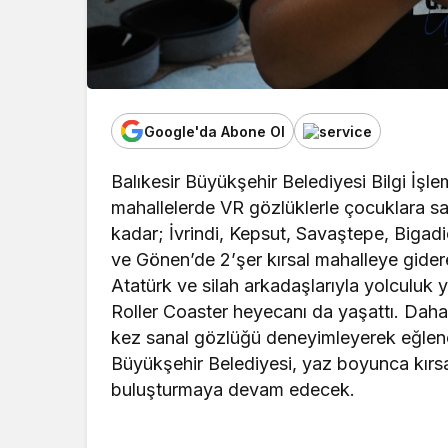
Google'da Abone Ol
Balıkesir Büyükşehir Belediyesi Bilgi İşle
mahallelerde VR gözlüklerle çocuklara s
kadar; İvrindi, Kepsut, Savaştepe, Bigad
ve Gönen’de 2’şer kırsal mahalleye gide
Atatürk ve silah arkadaşlarıyla yolculuk 
Roller Coaster heyecanı da yaşattı. Daha
kez sanal gözlüğü deneyimleyerek eğlencel
Büyükşehir Belediyesi, yaz boyunca kırsa
buluşturmaya devam edecek.