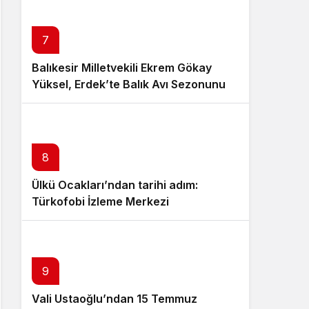
7
Balıkesir Milletvekili Ekrem Gökay
Yüksel, Erdek’te Balık Avı Sezonunu
“Vira Bismillah” ile Açtı
8
Ülkü Ocakları’ndan tarihi adım:
Türkofobi İzleme Merkezi
9
Vali Ustaoğlu’ndan 15 Temmuz