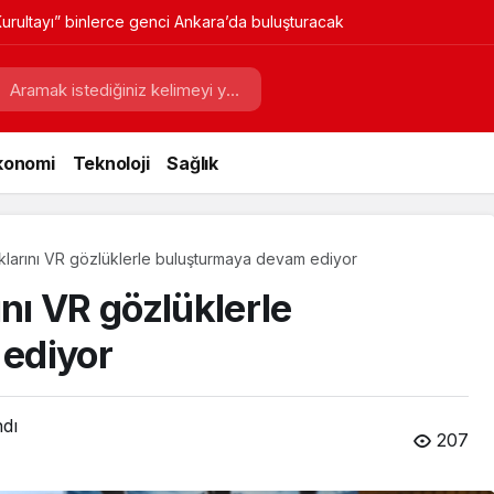
urultayı” binlerce genci Ankara’da buluşturacak
konomi
Teknoloji
Sağlık
klarını VR gözlüklerle buluşturmaya devam ediyor
ını VR gözlüklerle
ediyor
ndı
207