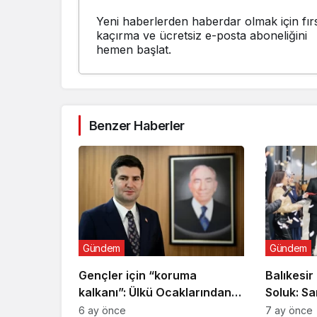
Yeni haberlerden haberdar olmak için fırs
kaçırma ve ücretsiz e-posta aboneliğini
hemen başlat.
Benzer Haberler
Gündem
Gündem
Gençler için “koruma
Balıkesir
kalkanı”: Ülkü Ocaklarından
Soluk: Sa
uyuşturucu ve dijital
Açıldı
6 ay önce
7 ay önce