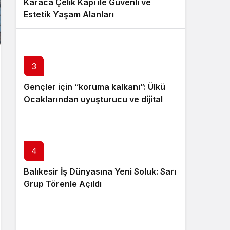
Karaca Çelik Kapı ile Güvenli ve
Estetik Yaşam Alanları
3
Gençler için “koruma kalkanı”: Ülkü
Ocaklarından uyuşturucu ve dijital
bağımlılığa karşı seferberlik
4
Balıkesir İş Dünyasına Yeni Soluk: Sarı
Grup Törenle Açıldı