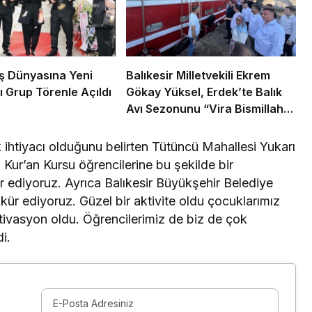
 İş Dünyasına Yeni
Balıkesir Milletvekili Ekrem
ı Grup Törenle Açıldı
Gökay Yüksel, Erdek’te Balık
Avı Sezonunu “Vira Bismillah”
ile Açtı
ok ihtiyacı olduğunu belirten Tütüncü Mahallesi Yukarı
Kur’an Kursu öğrencilerine bu şekilde bir
r ediyoruz. Ayrıca Balıkesir Büyükşehir Belediye
ür ediyoruz. Güzel bir aktivite oldu çocuklarımız
tivasyon oldu. Öğrencilerimiz de biz de çok
i.