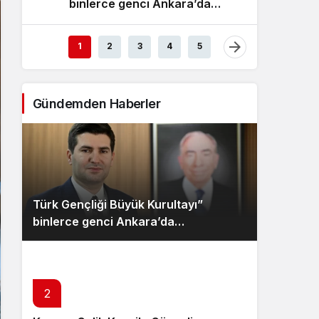
binlerce genci Ankara’da
Ülkü O
Sistem Modu
buluşturacak
dijital
Sistem modunu seçin.
1
2
3
4
5
Gündemden Haberler
Türk Gençliği Büyük Kurultayı”
binlerce genci Ankara’da
buluşturacak
2