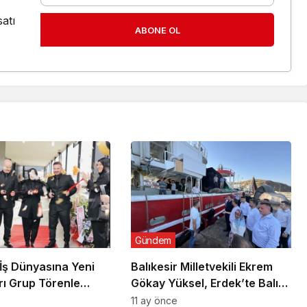
atı
ABONE OL
Gündem
 İş Dünyasına Yeni
Balıkesir Milletvekili Ekrem
rı Grup Törenle
Gökay Yüksel, Erdek’te Balık
Avı Sezonunu “Vira Bismillah”
11 ay önce