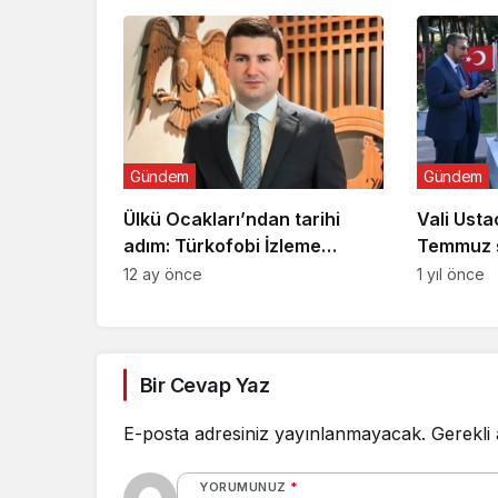
bağımlılığa karşı seferberlik
Gündem
Gündem
Ülkü Ocakları’ndan tarihi
Vali Usta
adım: Türkofobi İzleme
Temmuz ş
Merkezi
ziyaret
12 ay önce
1 yıl önce
Bir Cevap Yaz
E-posta adresiniz yayınlanmayacak.
Gerekli
YORUMUNUZ
*