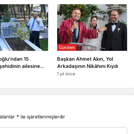
ile Açtı
Gündem
oğlu’ndan 15
Başkan Ahmet Akın, Yol
ehidinin ailesine
Arkadaşının Nikâhını Kıydı
1 yıl önce
 alanlar
*
ile işaretlenmişlerdir