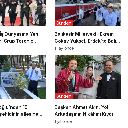
Gündem
 İş Dünyasına Yeni
Balıkesir Milletvekili Ekrem
rı Grup Törenle
Gökay Yüksel, Erdek’te Balık
Avı Sezonunu “Vira Bismillah”
11 ay önce
ile Açtı
Gündem
oğlu’ndan 15
Başkan Ahmet Akın, Yol
ehidinin ailesine
Arkadaşının Nikâhını Kıydı
1 yıl önce