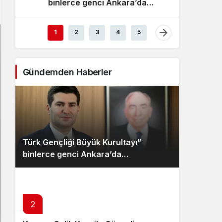
binlerce genci Ankara’da
Ülkü O
Sistem Modu
buluşturacak
dijital
Sistem modunu seçin.
1
2
3
4
5
Gündemden Haberler
Türk Gençliği Büyük Kurultayı”
binlerce genci Ankara’da
buluşturacak
2