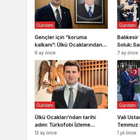
Gündem
Gündem
Gençler için “koruma
Balıkesir
kalkanı”: Ülkü Ocaklarından
Soluk: Sa
uyuşturucu ve dijital
Açıldı
6 ay önce
7 ay önce
bağımlılığa karşı seferberlik
Gündem
Gündem
Ülkü Ocakları’ndan tarihi
Vali Usta
adım: Türkofobi İzleme
Temmuz ş
Merkezi
ziyaret
12 ay önce
1 yıl önce