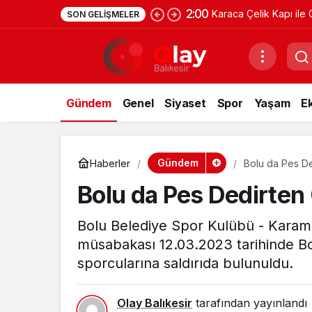
2:00
Karaca Çelik Kapı ile 
SON GELIŞMELER
Gündem
Genel
Siyaset
Spor
Yaşam
E
Gündem
Haberler
Bolu da Pes De
Bolu da Pes Dedirten
Bolu Belediye Spor Kulübü - Karama
müsabakası 12.03.2023 tarihinde B
sporcularına saldırıda bulunuldu.
Olay Balıkesir
tarafından yayınlandı