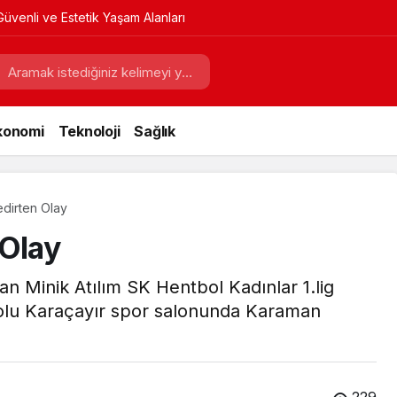
Güvenli ve Estetik Yaşam Alanları
konomi
Teknoloji
Sağlık
dirten Olay
 Olay
n Minik Atılım SK Hentbol Kadınlar 1.lig
olu Karaçayır spor salonunda Karaman
229