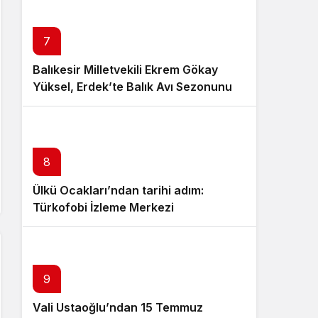
7
Balıkesir Milletvekili Ekrem Gökay
Yüksel, Erdek’te Balık Avı Sezonunu
“Vira Bismillah” ile Açtı
8
Ülkü Ocakları’ndan tarihi adım:
Türkofobi İzleme Merkezi
9
Vali Ustaoğlu’ndan 15 Temmuz