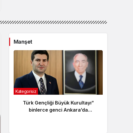
Manşet
Kategorisiz
Günde
Türk Gençliği Büyük Kurultayı”
Gen
binlerce genci Ankara’da
Ülkü
buluşturacak
dijit