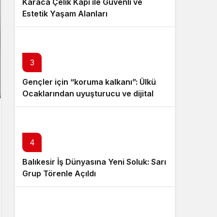
Karaca Çelik Kapı ile Güvenli ve
Estetik Yaşam Alanları
3
Gençler için “koruma kalkanı”: Ülkü
Ocaklarından uyuşturucu ve dijital
bağımlılığa karşı seferberlik
4
Balıkesir İş Dünyasına Yeni Soluk: Sarı
Grup Törenle Açıldı