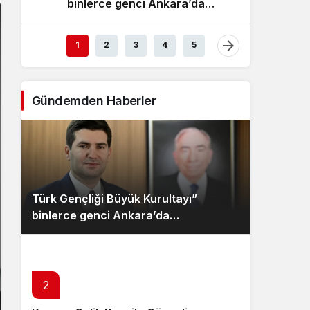
binlerce genci Ankara’da
E
Sistem Modu
buluşturacak
Sistem modunu seçin.
1
2
3
4
5
Gündemden Haberler
Türk Gençliği Büyük Kurultayı”
binlerce genci Ankara’da
buluşturacak
2