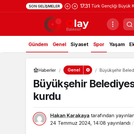
17:31
Türk Gençliği Büyük K
SON GELIŞMELER
Gündem
Genel
Siyaset
Spor
Yaşam
E
Genel
Haberler
Büyükşehir Beled
Büyükşehir Belediyes
kurdu
Hakan Karakaya
tarafından yayınla
24 Temmuz 2024, 14:08
yayınlandı