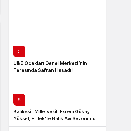
5
Ülkü Ocakları Genel Merkezi’nin
Terasında Safran Hasadı!
6
Balıkesir Milletvekili Ekrem Gökay
Yüksel, Erdek’te Balık Avı Sezonunu
“Vira Bismillah” ile Açtı