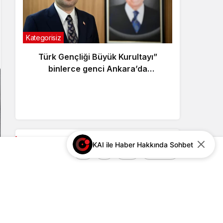
Kategorisiz
Kategor
Türk Gençliği Büyük Kurultayı”
Kara
binlerce genci Ankara’da
buluşturacak
Gündemden Haberler
KAI ile Haber Hakkında Sohbet
+
-
0
Paylaş
Türk Gençliği Büyük Kurultayı”