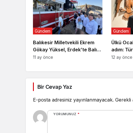
Gündem
Gündem
Balıkesir Milletvekili Ekrem
Ülkü Ocak
Gökay Yüksel, Erdek’te Balık
adım: Tür
Avı Sezonunu “Vira Bismillah”
Merkezi
11 ay önce
12 ay önce
ile Açtı
Bir Cevap Yaz
E-posta adresiniz yayınlanmayacak.
Gerekli
YORUMUNUZ
*