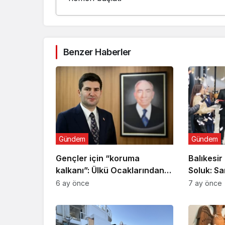
Benzer Haberler
Gündem
Gündem
Gençler için “koruma
Balıkesir
kalkanı”: Ülkü Ocaklarından
Soluk: Sa
uyuşturucu ve dijital
Açıldı
6 ay önce
7 ay önce
bağımlılığa karşı seferberlik