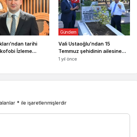
Gündem
ları’ndan tarihi
Vali Ustaoğlu’ndan 15
kofobi İzleme
Temmuz şehidinin ailesine
ziyaret
1 yıl önce
 alanlar
*
ile işaretlenmişlerdir