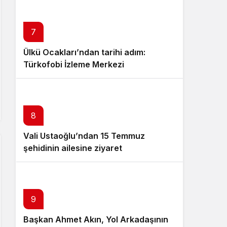
7
Ülkü Ocakları’ndan tarihi adım:
Türkofobi İzleme Merkezi
8
Vali Ustaoğlu’ndan 15 Temmuz
şehidinin ailesine ziyaret
10
9
Başkan Ahmet Akın, Yol Arkadaşının
Przędza Akryl – Producent 100%