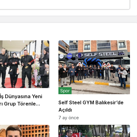
Spor
 İş Dünyasına Yeni
Self Steel GYM Balıkesir’de
rı Grup Törenle
Açıldı
7 ay önce