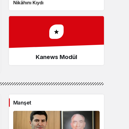
Nikâhını Kıydı
Recyklingu
Kanews Modül
Manşet