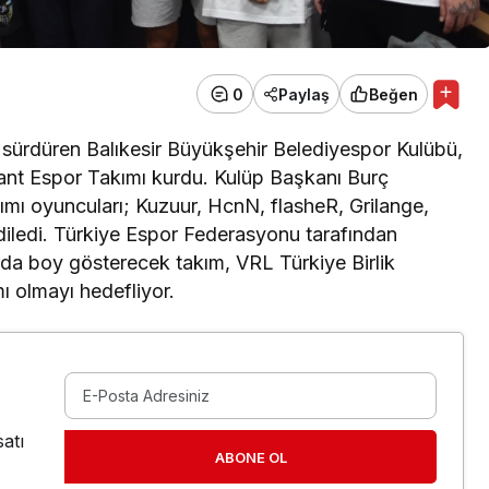
0
Paylaş
Beğen
nı sürdüren Balıkesir Büyükşehir Belediyespor Kulübü,
orant Espor Takımı kurdu. Kulüp Başkanı Burç
mı oyuncuları; Kuzuur, HcnN, flasheR, Grilange,
 diledi. Türkiye Espor Federasyonu tarafından
rda boy gösterecek takım, VRL Türkiye Birlik
ı olmayı hedefliyor.
atı
ABONE OL