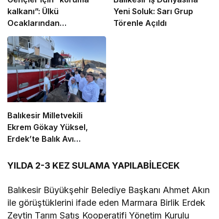
kalkanı”: Ülkü
Yeni Soluk: Sarı Grup
Ocaklarından
Törenle Açıldı
uyuşturucu ve dijital
bağımlılığa karşı
seferberlik
Balıkesir Milletvekili
Ekrem Gökay Yüksel,
Erdek’te Balık Avı
Sezonunu “Vira
Bismillah” ile Açtı
YILDA 2-3 KEZ SULAMA YAPILABİLECEK
Balıkesir Büyükşehir Belediye Başkanı Ahmet Akın
ile görüştüklerini ifade eden Marmara Birlik Erdek
Zeytin Tarım Satış Kooperatifi Yönetim Kurulu