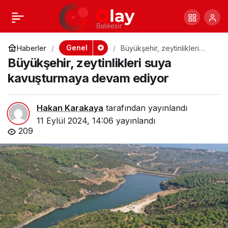
DURSUNBEY
+
-
0
Paylaş
AHMET AKINA
Genel
Haberler
Büyükşehir, zeytinlikleri
suya kavuşturmaya devam
Büyükşehir, zeytinlikleri suya
ediyor
TEŞEKKÜR ETTİ
kavuşturmaya devam ediyor
Hakan Karakaya
tarafından yayınlandı
11 Eylül 2024, 14:06
yayınlandı
209