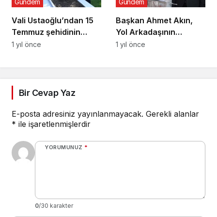
Gündem
Gündem
Vali Ustaoğlu’ndan 15
Başkan Ahmet Akın,
Temmuz şehidinin
Yol Arkadaşının
ailesine ziyaret
Nikâhını Kıydı
1 yıl önce
1 yıl önce
Bir Cevap Yaz
E-posta adresiniz yayınlanmayacak.
Gerekli alanlar
*
ile işaretlenmişlerdir
YORUMUNUZ
*
0
/30 karakter