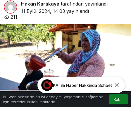
Hakan Karakaya
tarafından yayınlandı
11 Eylül 2024, 14:03
yayınlandı
211
KAI ile Haber Hakkında Sohbet
Bu web sitesinde en iyi deneyimi yaşamanızı sağlamak
Kabul
için çerezler kullanılmaktadır.
Akış
Hesabım
Anasayfa
Google'da Abone Ol