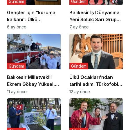
Gündem
Gündem
Gençler için “koruma
Balıkesir İş Dünyasına
kalkanı”: Ülkü
Yeni Soluk: Sarı Grup
Ocaklarından
Törenle Açıldı
6 ay önce
7 ay önce
uyuşturucu ve dijital
bağımlılığa karşı
seferberlik
Gündem
Gündem
Balıkesir Milletvekili
Ülkü Ocakları’ndan
Ekrem Gökay Yüksel,
tarihi adım: Türkofobi
Erdek’te Balık Avı
İzleme Merkezi
11 ay önce
12 ay önce
Sezonunu “Vira
Bismillah” ile Açtı