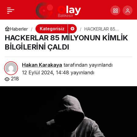
NARİN’İN
+
-
0
Paylaş
TUTUKLANMAYAN
Kategorisiz
Haberler
HACKERLAR 85
MİLYONUN KİMLİK
HACKERLAR 85 MİLYONUN KİMLİK
BİLGİLERİNİ ÇALDI
TEK AİLE
BİLGİLERİNİ ÇALDI
ÜYESİNDEN İLGİNÇ
Hakan Karakaya
tarafından yayınlandı
12 Eylül 2024, 14:48
yayınlandı
AÇIKLAMA
218