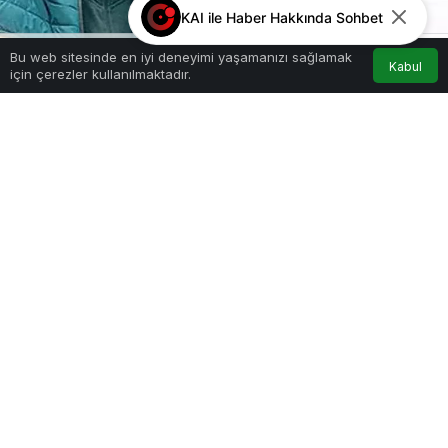
KAI ile Haber Hakkında Sohbet
Bu web sitesinde en iyi deneyimi yaşamanızı sağlamak
Kabul
için çerezler kullanılmaktadır.
Akış
Hesabım
Anasayfa
Google'da Abone Ol
0
Paylaş
Beğen
Narin’in abisi Baran Güran’ın sözleri sosyal
medyada ilgi oldu.Narin’in abisi Baran Güran: