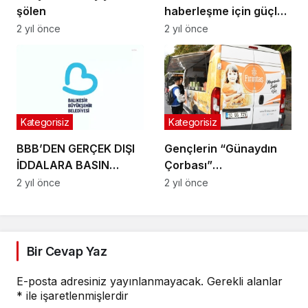
şölen
haberleşme için güçlü
iş birliği
2 yıl önce
2 yıl önce
Kategorisiz
Kategorisiz
BBB’DEN GERÇEK DIŞI
Gençlerin “Günaydın
İDDALARA BASIN
Çorbası”
AÇIKLAMASI
Büyükşehir’den
2 yıl önce
2 yıl önce
Bir Cevap Yaz
E-posta adresiniz yayınlanmayacak.
Gerekli alanlar
*
ile işaretlenmişlerdir