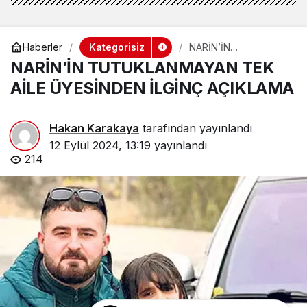
Kategorisiz
Haberler
NARİN’İN
TUTUKLANMAYAN
NARİN’İN TUTUKLANMAYAN TEK
TEK AİLE ÜYESİNDEN
İLGİNÇ AÇIKLAMA
AİLE ÜYESİNDEN İLGİNÇ AÇIKLAMA
Hakan Karakaya
tarafından yayınlandı
12 Eylül 2024, 13:19
yayınlandı
214