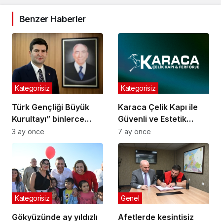
Benzer Haberler
Kategorisiz
Kategorisiz
Türk Gençliği Büyük
Karaca Çelik Kapı ile
Kurultayı” binlerce
Güvenli ve Estetik
genci Ankara’da
Yaşam Alanları
3 ay önce
7 ay önce
buluşturacak
Kategorisiz
Genel
Gökyüzünde ay yıldızlı
Afetlerde kesintisiz