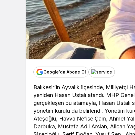
Google'da Abone Ol
Balıkesir’in Ayvalık ilçesinde, Milliyetçi
yeniden Hasan Ustalı atandı. MHP Genel 
gerçekleşen bu atamayla, Hasan Ustalı sü
yönetim kurulu da belirlendi. Yönetim ku
Ateşoğlu, Havva Nefise Çam, Ahmet Yalın
Darbuka, Mustafa Adil Arslan, Alican Ya
Şişecioğlu, Şerif Doğan, Yusuf Şen , Ahm