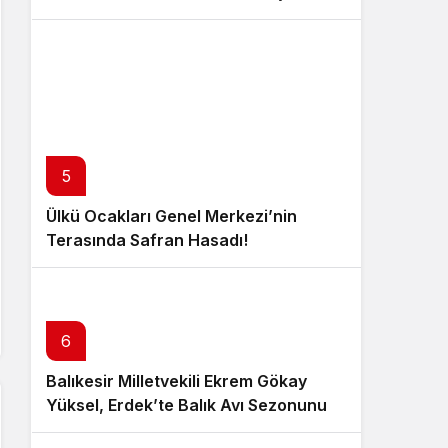
5
Ülkü Ocakları Genel Merkezi’nin
Terasında Safran Hasadı!
6
Balıkesir Milletvekili Ekrem Gökay
Yüksel, Erdek’te Balık Avı Sezonunu
“Vira Bismillah” ile Açtı