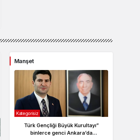
Manşet
Kategorisiz
Kategor
Türk Gençliği Büyük Kurultayı”
Kara
binlerce genci Ankara’da