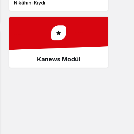
Nikâhını Kıydı
Recyklingu
Kanews Modül