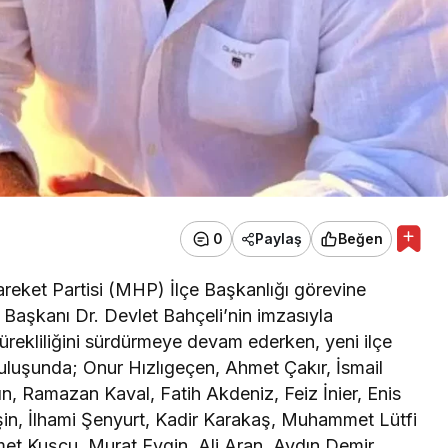
0
Paylaş
Beğen
 Hareket Partisi (MHP) İlçe Başkanlığı görevine
Başkanı Dr. Devlet Bahçeli’nin imzasıyla
rekliliğini sürdürmeye devam ederken, yeni ilçe
ruluşunda; Onur Hızlıgeçen, Ahmet Çakır, İsmail
, Ramazan Kaval, Fatih Akdeniz, Feiz İnier, Enis
şin, İlhami Şenyurt, Kadir Karakaş, Muhammet Lütfi
et Kuşçu, Murat Eygin, Ali Aran, Aydın Demir,