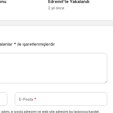
onu
Edremit’te Yakalandı
2 yıl önce
 alanlar
*
ile işaretlenmişlerdir
E-Posta
*
 adımı, e-posta adresimi ve web site adresimi bu tarayıcıya kaydet.