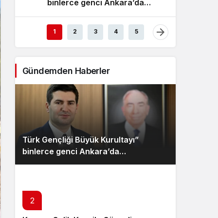
binlerce genci Ankara’da
E
Sistem Modu
buluşturacak
Sistem modunu seçin.
1
2
3
4
5
Gündemden Haberler
Türk Gençliği Büyük Kurultayı”
binlerce genci Ankara’da
buluşturacak
2