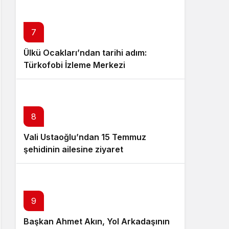
7
Ülkü Ocakları’ndan tarihi adım:
Türkofobi İzleme Merkezi
8
Vali Ustaoğlu’ndan 15 Temmuz
şehidinin ailesine ziyaret
10
9
Başkan Ahmet Akın, Yol Arkadaşının
Przędza Akryl – Producent 100%