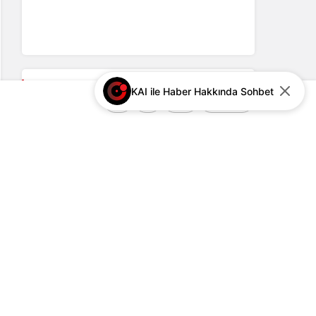
buluşturacak
Gündemden Haberler
KAI ile Haber Hakkında Sohbet
+
-
0
Paylaş
Türk Gençliği Büyük Kurultayı”
binlerce genci Ankara’da
buluşturacak
2
Karaca Çelik Kapı ile Güvenli ve