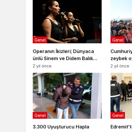
Genel
Genel
Operanın İkizleri; Dünyaca
Cumhuriy
ünlü Sinem ve Didem Balık
zeybek o
Cumhuriyet için söyledi
2 yıl önce
2 yıl önce
Genel
Genel
3.300 Uyuşturucu Hapla
Edremit’