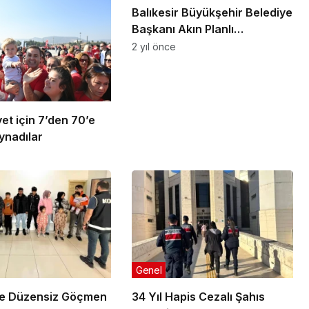
Balıkesir Büyükşehir Belediye
Başkanı Akın Planlı
çalışmayla 200 milyon
2 yıl önce
tasarruf sağladık
et için 7’den 70’e
ynadılar
Genel
te Düzensiz Göçmen
34 Yıl Hapis Cezalı Şahıs