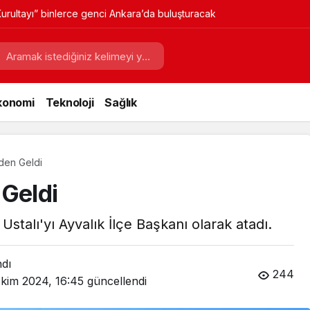
urultayı” binlerce genci Ankara’da buluşturacak
konomi
Teknoloji
Sağlık
iden Geldi
 Geldi
talı'yı Ayvalık İlçe Başkanı olarak atadı.
ndı
244
Ekim 2024, 16:45
güncellendi