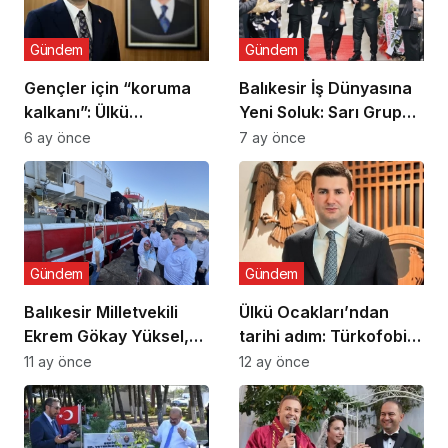
Gündem
Gündem
Gençler için “koruma
Balıkesir İş Dünyasına
kalkanı”: Ülkü
Yeni Soluk: Sarı Grup
Ocaklarından
Törenle Açıldı
6 ay önce
7 ay önce
uyuşturucu ve dijital
bağımlılığa karşı
seferberlik
Gündem
Gündem
Balıkesir Milletvekili
Ülkü Ocakları’ndan
Ekrem Gökay Yüksel,
tarihi adım: Türkofobi
Erdek’te Balık Avı
İzleme Merkezi
11 ay önce
12 ay önce
Sezonunu “Vira
Bismillah” ile Açtı