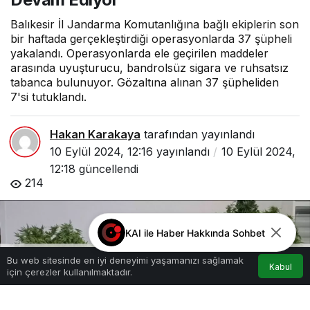
Balıkesir İl Jandarma Komutanlığına bağlı ekiplerin son
bir haftada gerçekleştirdiği operasyonlarda 37 şüpheli
yakalandı. Operasyonlarda ele geçirilen maddeler
arasında uyuşturucu, bandrolsüz sigara ve ruhsatsız
tabanca bulunuyor. Gözaltına alınan 37 şüpheliden
7'si tutuklandı.
Hakan Karakaya
tarafından yayınlandı
10 Eylül 2024, 12:16
yayınlandı
10 Eylül 2024,
12:18
güncellendi
214
KAI ile Haber Hakkında Sohbet
Bu web sitesinde en iyi deneyimi yaşamanızı sağlamak
Kabul
için çerezler kullanılmaktadır.
Akış
Hesabım
Anasayfa