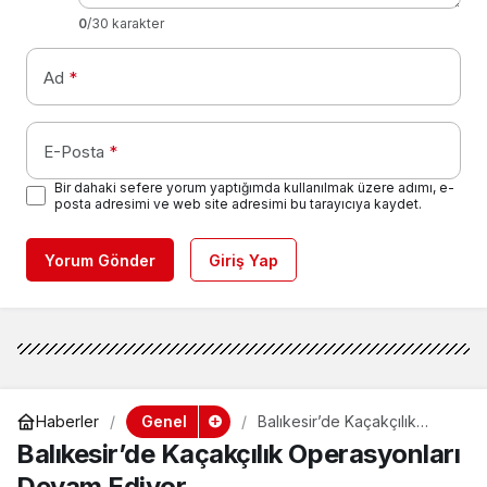
0
/30 karakter
Ad
*
E-Posta
*
Bir dahaki sefere yorum yaptığımda kullanılmak üzere adımı, e-
posta adresimi ve web site adresimi bu tarayıcıya kaydet.
Yorum Gönder
Giriş Yap
Genel
Haberler
Balıkesir’de Kaçakçılık
Operasyonları Devam
Balıkesir’de Kaçakçılık Operasyonları
Ediyor
Devam Ediyor