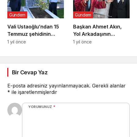
Gündem
Gündem
Vali Ustaoğlu’ndan 15
Başkan Ahmet Akın,
Temmuz şehidinin
Yol Arkadaşının
ailesine ziyaret
Nikâhını Kıydı
1 yıl önce
1 yıl önce
Bir Cevap Yaz
E-posta adresiniz yayınlanmayacak.
Gerekli alanlar
*
ile işaretlenmişlerdir
YORUMUNUZ
*