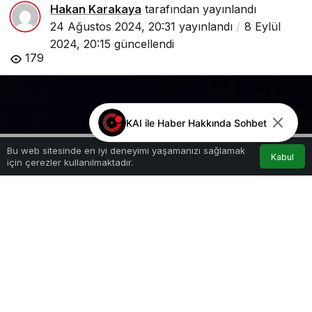
Hakan Karakaya
tarafından yayınlandı
24 Ağustos 2024, 20:31
yayınlandı
8 Eylül
2024, 20:15
güncellendi
179
KAI ile Haber Hakkında Sohbet
Bu web sitesinde en iyi deneyimi yaşamanızı sağlamak
Kabul
için çerezler kullanılmaktadır.
Akış
Hesabım
Anasayfa