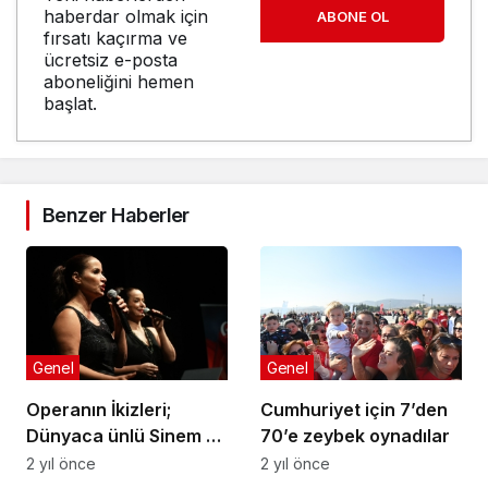
haberdar olmak için
ABONE OL
fırsatı kaçırma ve
ücretsiz e-posta
aboneliğini hemen
başlat.
Benzer Haberler
Genel
Genel
Operanın İkizleri;
Cumhuriyet için 7’den
Dünyaca ünlü Sinem ve
70’e zeybek oynadılar
Didem Balık
2 yıl önce
2 yıl önce
Genel