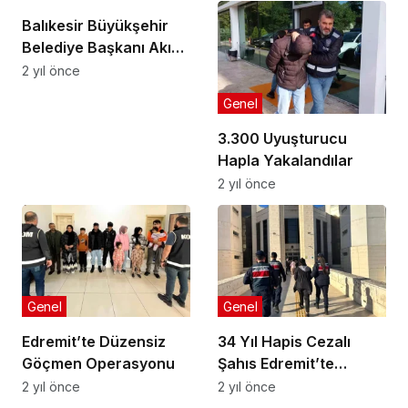
Cumhuriyet için söyledi
Balıkesir Büyükşehir
Belediye Başkanı Akın
Planlı çalışmayla 200
2 yıl önce
milyon tasarruf
Genel
sağladık
3.300 Uyuşturucu
Hapla Yakalandılar
2 yıl önce
Genel
Genel
Edremit’te Düzensiz
34 Yıl Hapis Cezalı
Göçmen Operasyonu
Şahıs Edremit’te
Yakalandı
2 yıl önce
2 yıl önce