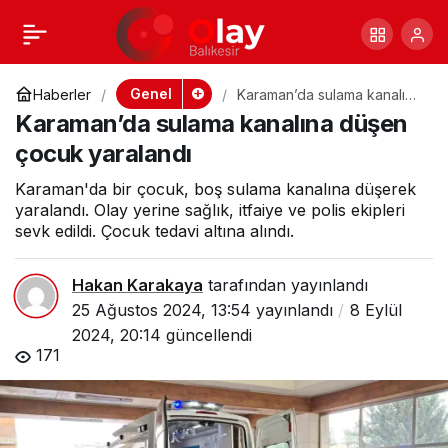
Ayvalık’ta 5’i çocuk
+
-
0
Paylaş
10 düzensiz
Genel
Haberler
Karaman’da sulama kanalına
düşen çocuk yaralandı
Karaman’da sulama kanalına düşen
göçmen yakalandı
çocuk yaralandı
Karaman'da bir çocuk, boş sulama kanalına düşerek
yaralandı. Olay yerine sağlık, itfaiye ve polis ekipleri
sevk edildi. Çocuk tedavi altına alındı.
Hakan Karakaya
tarafından yayınlandı
25 Ağustos 2024, 13:54
yayınlandı
8 Eylül
2024, 20:14
güncellendi
171