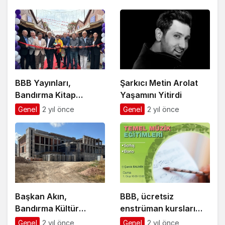
BBB Yayınları,
Şarkıcı Metin Arolat
Bandırma Kitap
Yaşamını Yitirdi
Günleri’nin ilgi odağı
Genel
2 yıl önce
Genel
2 yıl önce
Başkan Akın,
BBB, ücretsiz
Bandırma Kültür
enstrüman kursları
Merkezi inşaatını
açıyor
Genel
2 yıl önce
Genel
2 yıl önce