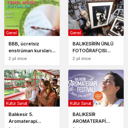
Genel
Genel
BBB, ücretsiz
BALIKESİRİN ÜNLÜ
enstrüman kursları
FOTOĞRAFÇISI
açıyor
AHMET ESMER’İ
2 yıl önce
2 yıl önce
KAYBETTİK.
Kültür Sanat
Kültür Sanat
Balıkesir 5.
BALIKESİR
Aromaterapi
AROMATERAPİ
Festivali kapılarını
FESTİVALİ’NDE