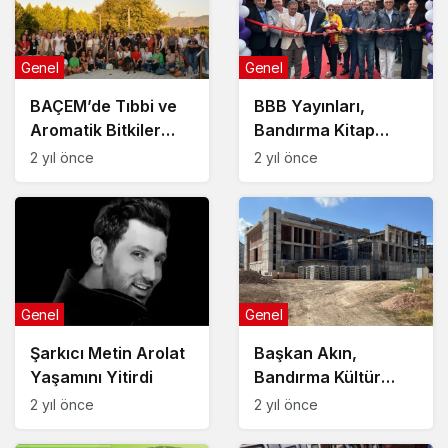
Genel
Genel
BAÇEM’de Tıbbi ve
BBB Yayınları,
Aromatik Bitkiler
Bandırma Kitap
Kursu tamamlandı
Günleri’nin ilgi odağı
2 yıl önce
2 yıl önce
Genel
Genel
Şarkıcı Metin Arolat
Başkan Akın,
Yaşamını Yitirdi
Bandırma Kültür
Merkezi inşaatını
2 yıl önce
2 yıl önce
yeniden başlattı