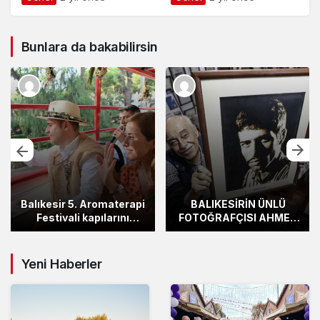
yeniden başlattı
Bunlara da bakabilirsin
Balıkesir 5. Aromaterapi
BALIKESİRİN ÜNLÜ
Festivali kapılarını
FOTOĞRAFÇISI AHMET
araladı
ESMER’İ KAYBETTİK.
Yeni Haberler