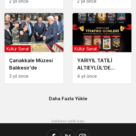
2 yıl önce
2 yıl önce
araladı
BULUŞUYOR!
Kültür Sanat
Kültür Sanat
Çanakkale Müzesi
YARIYIL TATİLİ
Balıkesir’de
ALTIEYLÜL’DE
GÜZEL
3 yıl önce
4 yıl önce
Daha Fazla Yükle
balıkesir çelik kapı