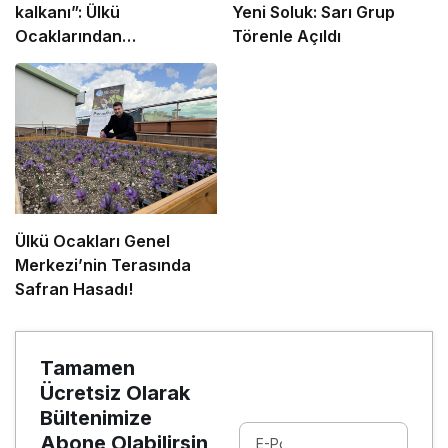
kalkanı”: Ülkü
Yeni Soluk: Sarı Grup
Ocaklarından
Törenle Açıldı
uyuşturucu ve dijital
bağımlılığa karşı
seferberlik
Ülkü Ocakları Genel
Merkezi’nin Terasında
Safran Hasadı!
Tamamen
Ücretsiz Olarak
Bültenimize
Abone Olabilirsin