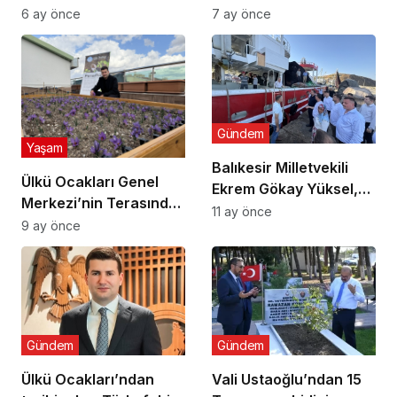
Ocaklarından
Törenle Açıldı
6 ay önce
7 ay önce
uyuşturucu ve dijital
bağımlılığa karşı
seferberlik
Gündem
Yaşam
Balıkesir Milletvekili
Ülkü Ocakları Genel
Ekrem Gökay Yüksel,
Merkezi’nin Terasında
Erdek’te Balık Avı
11 ay önce
Safran Hasadı!
9 ay önce
Sezonunu “Vira
Bismillah” ile Açtı
Gündem
Gündem
Ülkü Ocakları’ndan
Vali Ustaoğlu’ndan 15