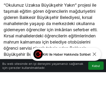
“Okulunuz Uzaksa Büyükşehir Yakın” projesi ile
taşımalı eğitim gören öğrencilerin mağduriyetini
gideren Balıkesir Büyükşehir Belediyesi, kırsal
mahallelerde yaşayıp da merkezdeki okullarına
gidemeyen öğrenciler için imkânları seferber etti.
Kırsal mahallelerdeki öğrencilerin eğitimlerinden
mahrum kalmaması için belediye otobüslerini
öğrenci servisi olarak tahsis eden Balıkesir
Büyükşehir Belediye Başkanı Ahmet Akın’ın bu
KAI ile Haber Hakkında Sohbet
hizmeti takdir topladı. Evlatlarının ulaşımı için tüm
Bu web sitesinde en iyi deneyimi yaşamanızı sağlamak
Kabul
imkânları seferber eden Başkan Akın’a teşekkür
için çerezler kullanılmaktadır.
Akış
Hesabım
Anasayfa
eden aileler, çocuklarını güvenle okula
göndermenin mutluluğunu yaşadıklarını dile
getirdiler.
“OKULUMUZA RAHATLIKLA GİDİP GELİYORUZ”