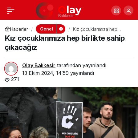
Kız çocuklarımıza hep
+
-
0
birlikte sahip
Genel
Haberler
Kız çocuklarımıza hep
birlikte sahip çıkacağız
Kız çocuklarımıza hep birlikte sahip
çıkacağız
çıkacağız
Olay Balıkesir
tarafından yayınlandı
13 Ekim 2024, 14:59
yayınlandı
271