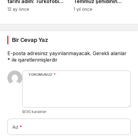
tarihi adım: Türkofobi
Temmuz şehidinin
İzleme Merkezi
ailesine ziyaret
12 ay önce
1 yıl önce
Bir Cevap Yaz
E-posta adresiniz yayınlanmayacak.
Gerekli alanlar
*
ile işaretlenmişlerdir
YORUMUNUZ
*
0
/30 karakter
Ad
*