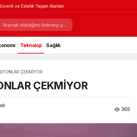
Güvenli ve Estetik Yaşam Alanları
konomi
Teknoloji
Sağlık
LEFONLAR ÇEKMİYOR
FONLAR ÇEKMİYOR
ndı
369