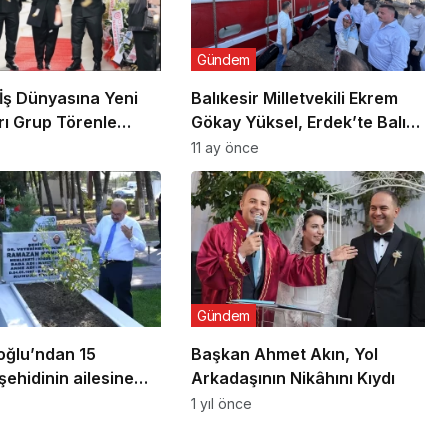
Gündem
 İş Dünyasına Yeni
Balıkesir Milletvekili Ekrem
rı Grup Törenle
Gökay Yüksel, Erdek’te Balık
Avı Sezonunu “Vira Bismillah”
11 ay önce
ile Açtı
Gündem
oğlu’ndan 15
Başkan Ahmet Akın, Yol
ehidinin ailesine
Arkadaşının Nikâhını Kıydı
1 yıl önce