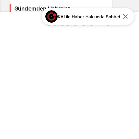
Gündemden Haberler
KAI ile Haber Hakkında Sohbet
+
-
0
Paylaş
Türk Gençliği Büyük Kurultayı”
binlerce genci Ankara’da
buluşturacak
2
Karaca Çelik Kapı ile Güvenli ve
Estetik Yaşam Alanları