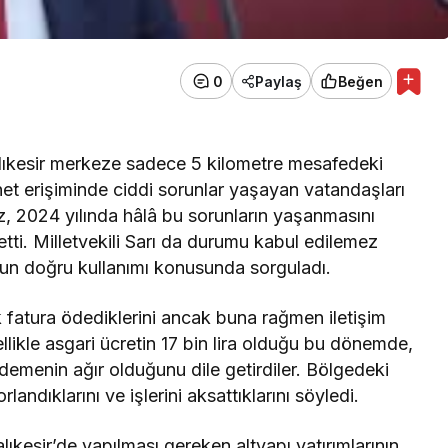
0
Paylaş
Beğen
Balıkesir merkeze sadece 5 kilometre mesafedeki
et erişiminde ciddi sorunlar yaşayan vatandaşları
, 2024 yılında hâlâ bu sorunların yaşanmasını
etti. Milletvekili Sarı da durumu kabul edilemez
nun doğru kullanımı konusunda sorguladı.
atura ödediklerini ancak buna rağmen iletişim
ellikle asgari ücretin 17 bin lira olduğu bu dönemde,
 ödemenin ağır olduğunu dile getirdiler. Bölgedeki
landıklarını ve işlerini aksattıklarını söyledi.
alıkesir’de yapılması gereken altyapı yatırımlarının