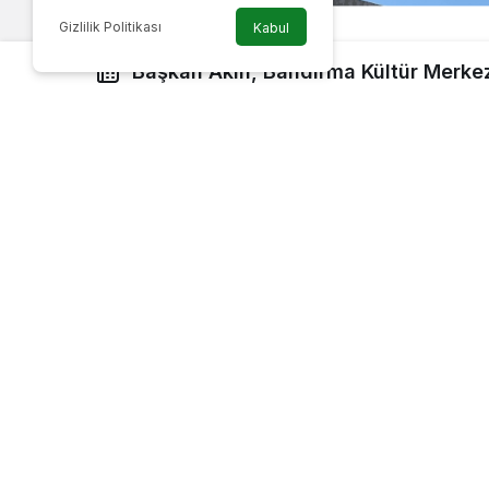
Gizlilik Politikası
Kabul
Başkan Akın, Bandırma Kültür Merkezi inşaatını yeniden
başlattı