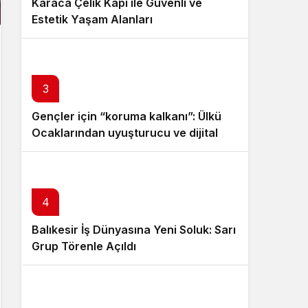
Karaca Çelik Kapı ile Güvenli ve
Estetik Yaşam Alanları
3
Gençler için “koruma kalkanı”: Ülkü
Ocaklarından uyuşturucu ve dijital
bağımlılığa karşı seferberlik
4
Balıkesir İş Dünyasına Yeni Soluk: Sarı
Grup Törenle Açıldı