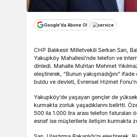
Google'da Abone Ol
CHP Balıkesir Milletvekili Serkan Sarı, 
Yakupköy Mahallesi’nde telefon ve intern
dinledi. Mahalle Muhtarı Mehmet Yıkılmaz
eleştirerek, “Bunun yakışmadığını” ifade 
buldu ve devleti, Evrensel Hizmet Fonu’
Yakupköy’de yaşayan gençler de yüksek f
kurmakta zorluk yaşadıklarını belirtti. Öz
500 ila 1.000 lira arası telefon faturaları
esnaf ise müşterilerle iletişim kurmakta zor
Sarı, Ulaştırma Bakanlığı’nı eleştirerek, B