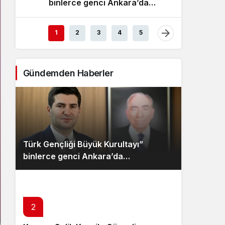
binlerce genci Ankara’da
Ülkü O
Sistem Modu
buluşturacak
dijital
Sistem modunu seçin.
1
2
3
4
5
Gündemden Haberler
Türk Gençliği Büyük Kurultayı”
binlerce genci Ankara’da
buluşturacak
2