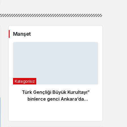
Manşet
Kategorisiz
Günde
Türk Gençliği Büyük Kurultayı”
Gen
binlerce genci Ankara’da
Ülkü
buluşturacak
dijit