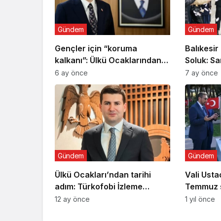
Gündem
Gündem
Gençler için “koruma
Balıkesir
kalkanı”: Ülkü Ocaklarından
Soluk: Sa
uyuşturucu ve dijital
Açıldı
6 ay önce
7 ay önce
bağımlılığa karşı seferberlik
Gündem
Gündem
Ülkü Ocakları’ndan tarihi
Vali Usta
adım: Türkofobi İzleme
Temmuz ş
Merkezi
ziyaret
12 ay önce
1 yıl önce