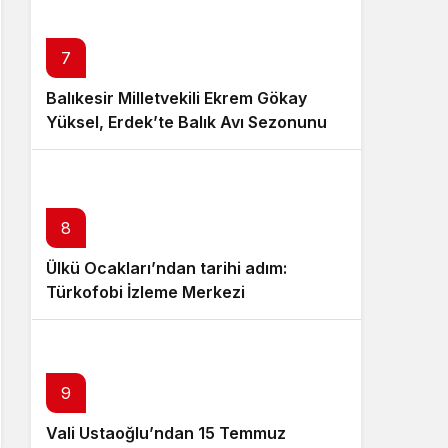
7
Balıkesir Milletvekili Ekrem Gökay
Yüksel, Erdek’te Balık Avı Sezonunu
“Vira Bismillah” ile Açtı
8
Ülkü Ocakları’ndan tarihi adım:
Türkofobi İzleme Merkezi
9
Vali Ustaoğlu’ndan 15 Temmuz