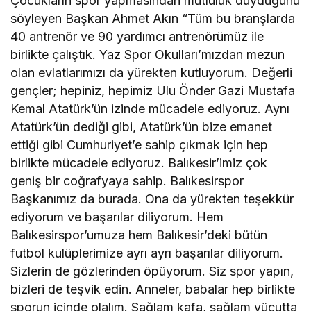
Çocukların spor yapmasından mutluluk duyduğunu
söyleyen Başkan Ahmet Akın “Tüm bu branşlarda
40 antrenör ve 90 yardımcı antrenörümüz ile
birlikte çalıştık. Yaz Spor Okulları’mızdan mezun
olan evlatlarımızı da yürekten kutluyorum. Değerli
gençler; hepiniz, hepimiz Ulu Önder Gazi Mustafa
Kemal Atatürk’ün izinde mücadele ediyoruz. Aynı
Atatürk’ün dediği gibi, Atatürk’ün bize emanet
ettiği gibi Cumhuriyet’e sahip çıkmak için hep
birlikte mücadele ediyoruz. Balıkesir’imiz çok
geniş bir coğrafyaya sahip. Balıkesirspor
Başkanımız da burada. Ona da yürekten teşekkür
ediyorum ve başarılar diliyorum. Hem
Balıkesirspor’umuza hem Balıkesir’deki bütün
futbol kulüplerimize ayrı ayrı başarılar diliyorum.
Sizlerin de gözlerinden öpüyorum. Siz spor yapın,
bizleri de teşvik edin. Anneler, babalar hep birlikte
sporun içinde olalım. Sağlam kafa, sağlam vücutta