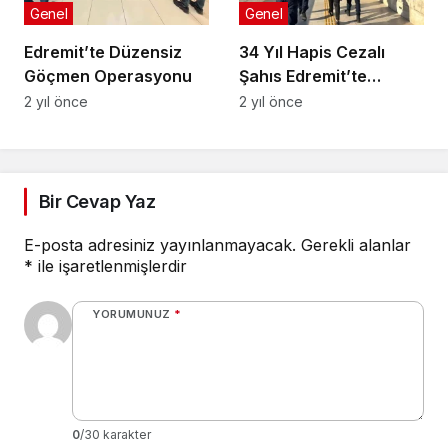
Genel
Genel
Edremit’te Düzensiz
34 Yıl Hapis Cezalı
Göçmen Operasyonu
Şahıs Edremit’te
Yakalandı
2 yıl önce
2 yıl önce
Bir Cevap Yaz
E-posta adresiniz yayınlanmayacak.
Gerekli alanlar
*
ile işaretlenmişlerdir
YORUMUNUZ
*
0
/30 karakter