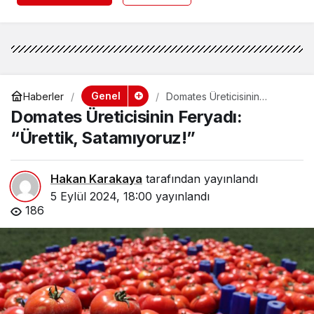
Genel
Haberler
Domates Üreticisinin
Feryadı: “Ürettik,
Domates Üreticisinin Feryadı:
Satamıyoruz!”
“Ürettik, Satamıyoruz!”
Hakan Karakaya
tarafından yayınlandı
5 Eylül 2024, 18:00
yayınlandı
186