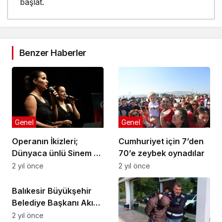
başlat.
Benzer Haberler
Genel
Genel
Operanın İkizleri;
Cumhuriyet için 7’den
Dünyaca ünlü Sinem ve
70’e zeybek oynadılar
Didem Balık
2 yıl önce
2 yıl önce
Genel
Cumhuriyet için söyledi
Balıkesir Büyükşehir
Belediye Başkanı Akın
Planlı çalışmayla 200
2 yıl önce