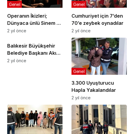
Genel
Genel
Operanın İkizleri;
Cumhuriyet için 7’den
Dünyaca ünlü Sinem ve
70’e zeybek oynadılar
Didem Balık
2 yıl önce
2 yıl önce
Genel
Cumhuriyet için söyledi
Balıkesir Büyükşehir
Belediye Başkanı Akın
Planlı çalışmayla 200
2 yıl önce
milyon tasarruf
Genel
sağladık
3.300 Uyuşturucu
Hapla Yakalandılar
2 yıl önce