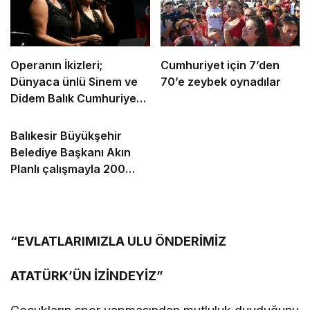
Operanın İkizleri;
Cumhuriyet için 7’den
Dünyaca ünlü Sinem ve
70’e zeybek oynadılar
Didem Balık Cumhuriyet
için söyledi
Balıkesir Büyükşehir
Belediye Başkanı Akın
Planlı çalışmayla 200
milyon tasarruf sağladık
“EVLATLARIMIZLA ULU ÖNDERİMİZ
ATATÜRK’ÜN İZİNDEYİZ”