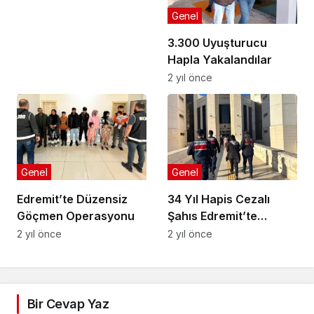
milyon tasarruf
Genel
sağladık
3.300 Uyuşturucu
Hapla Yakalandılar
2 yıl önce
Genel
Genel
Edremit’te Düzensiz
34 Yıl Hapis Cezalı
Göçmen Operasyonu
Şahıs Edremit’te
Yakalandı
2 yıl önce
2 yıl önce
Bir Cevap Yaz