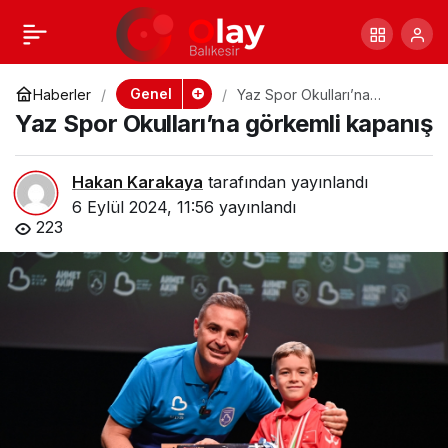
Domates
+
-
0
Paylaş
Üreticisinin
Genel
Haberler
Yaz Spor Okulları’na
görkemli kapanış
Yaz Spor Okulları’na görkemli kapanış
Feryadı: “Ürettik,
Hakan Karakaya
tarafından yayınlandı
Satamıyoruz!”
6 Eylül 2024, 11:56
yayınlandı
223