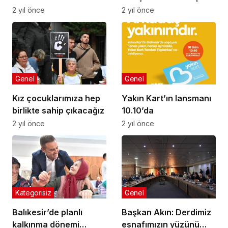
seçildi
2 yıl önce
2 yıl önce
Genel
Genel
Kız çocuklarımıza hep
Yakın Kart’ın lansmanı
birlikte sahip çıkacağız
10.10’da
2 yıl önce
2 yıl önce
Kategorisiz
Genel
Balıkesir’de planlı
Başkan Akın: Derdimiz
kalkınma dönemi
esnafımızın yüzünü