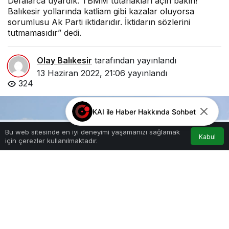
Defalarca uyardık. TBMM tutanakları açın bakın!
Balıkesir yollarında katliam gibi kazalar oluyorsa
sorumlusu Ak Parti iktidarıdır. İktidarın sözlerini
tutmamasıdır” dedi.
Olay Balıkesir
tarafından yayınlandı
13 Haziran 2022, 21:06
yayınlandı
324
KAI ile Haber Hakkında Sohbet
Bu web sitesinde en iyi deneyimi yaşamanızı sağlamak
Kabul
için çerezler kullanılmaktadır.
Akış
Hesabım
Anasayfa