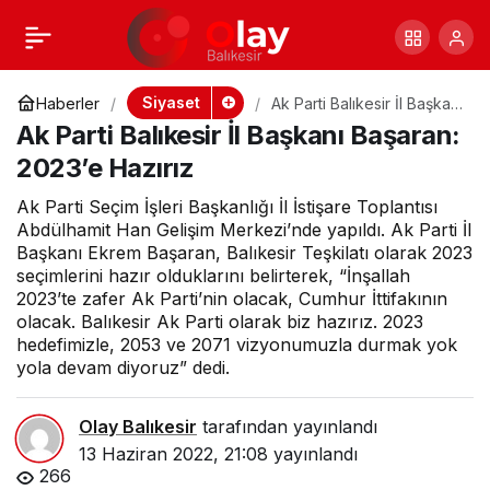
CHP Genel Başkan
+
-
0
Paylaş
Yardımcısı Akın:
Siyaset
Haberler
Ak Parti Balıkesir İl Başkanı
Başaran: 2023’e Hazırız
Ak Parti Balıkesir İl Başkanı Başaran:
Sorumlu Ak Parti
2023’e Hazırız
Ak Parti Seçim İşleri Başkanlığı İl İstişare Toplantısı
iktidarıdır
Abdülhamit Han Gelişim Merkezi’nde yapıldı. Ak Parti İl
Başkanı Ekrem Başaran, Balıkesir Teşkilatı olarak 2023
seçimlerini hazır olduklarını belirterek, “İnşallah
2023’te zafer Ak Parti’nin olacak, Cumhur İttifakının
olacak. Balıkesir Ak Parti olarak biz hazırız. 2023
hedefimizle, 2053 ve 2071 vizyonumuzla durmak yok
yola devam diyoruz” dedi.
Olay Balıkesir
tarafından yayınlandı
13 Haziran 2022, 21:08
yayınlandı
266