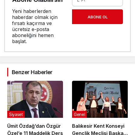
Yeni haberlerden
haberdar olmak için
ABONE OL
fırsatı kaçırma ve
ücretsiz e-posta
aboneliğini hemen
başlat.
Benzer Haberler
Siyaset
Genel
Ümit Özdağ’dan Özgür
Balıkesir Kent Konseyi
Özel’e 11 Maddelik Ders
Gençlik Meclisi Başkanı