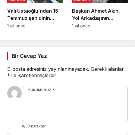
Vali Ustaoğlu’ndan 15
Başkan Ahmet Akın,
Temmuz şehidinin
Yol Arkadaşının
ailesine ziyaret
Nikâhını Kıydı
1 yıl önce
1 yıl önce
Bir Cevap Yaz
E-posta adresiniz yayınlanmayacak.
Gerekli alanlar
*
ile işaretlenmişlerdir
YORUMUNUZ
*
0
/30 karakter