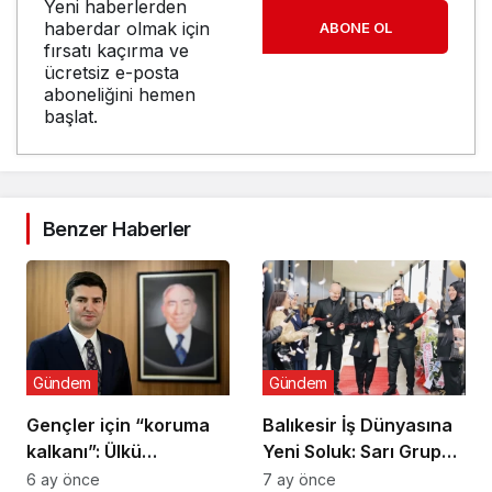
Yeni haberlerden
haberdar olmak için
ABONE OL
fırsatı kaçırma ve
ücretsiz e-posta
aboneliğini hemen
başlat.
Benzer Haberler
Gündem
Gündem
Gençler için “koruma
Balıkesir İş Dünyasına
kalkanı”: Ülkü
Yeni Soluk: Sarı Grup
Ocaklarından
Törenle Açıldı
6 ay önce
7 ay önce