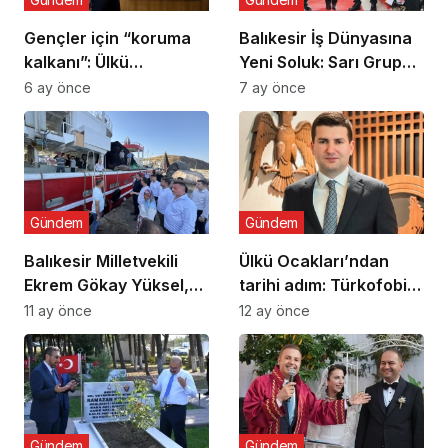
Gençler için “koruma
Balıkesir İş Dünyasına
kalkanı”: Ülkü
Yeni Soluk: Sarı Grup
Ocaklarından
Törenle Açıldı
6 ay önce
7 ay önce
uyuşturucu ve dijital
bağımlılığa karşı
seferberlik
Gündem
Gündem
Balıkesir Milletvekili
Ülkü Ocakları’ndan
Ekrem Gökay Yüksel,
tarihi adım: Türkofobi
Erdek’te Balık Avı
İzleme Merkezi
11 ay önce
12 ay önce
Sezonunu “Vira
Bismillah” ile Açtı
Gündem
Gündem