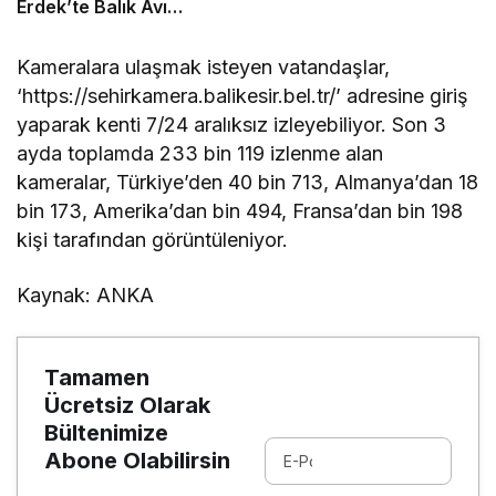
Erdek’te Balık Avı
Sezonunu “Vira
Bismillah” ile Açtı
Kameralara ulaşmak isteyen vatandaşlar,
‘https://sehirkamera.balikesir.bel.tr/’ adresine giriş
yaparak kenti 7/24 aralıksız izleyebiliyor. Son 3
ayda toplamda 233 bin 119 izlenme alan
kameralar, Türkiye’den 40 bin 713, Almanya’dan 18
bin 173, Amerika’dan bin 494, Fransa’dan bin 198
kişi tarafından görüntüleniyor.
Kaynak: ANKA
Tamamen
Ücretsiz Olarak
Bültenimize
Abone Olabilirsin