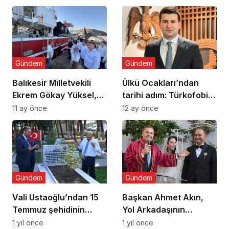
uyuşturucu ve dijital
bağımlılığa karşı
seferberlik
Gündem
Gündem
Balıkesir Milletvekili
Ülkü Ocakları’ndan
Ekrem Gökay Yüksel,
tarihi adım: Türkofobi
Erdek’te Balık Avı
İzleme Merkezi
11 ay önce
12 ay önce
Sezonunu “Vira
Bismillah” ile Açtı
Gündem
Gündem
Vali Ustaoğlu’ndan 15
Başkan Ahmet Akın,
Temmuz şehidinin
Yol Arkadaşının
ailesine ziyaret
Nikâhını Kıydı
1 yıl önce
1 yıl önce