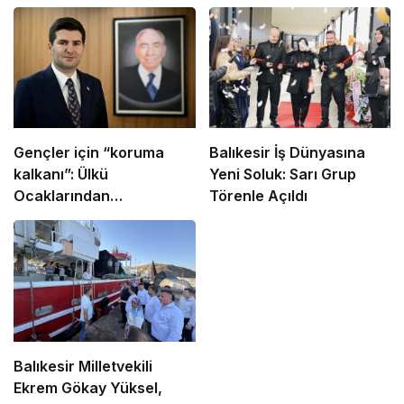
Gençler için “koruma
Balıkesir İş Dünyasına
kalkanı”: Ülkü
Yeni Soluk: Sarı Grup
Ocaklarından
Törenle Açıldı
uyuşturucu ve dijital
bağımlılığa karşı
seferberlik
Balıkesir Milletvekili
Ekrem Gökay Yüksel,