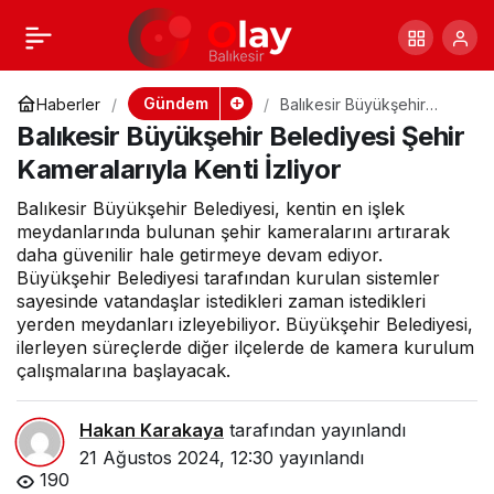
Yangın kontrol
+
-
0
Paylaş
altında
Gündem
Haberler
Balıkesir Büyükşehir
Belediyesi Şehir
Balıkesir Büyükşehir Belediyesi Şehir
Kameralarıyla Kenti İzliyor
Kameralarıyla Kenti İzliyor
Balıkesir Büyükşehir Belediyesi, kentin en işlek
meydanlarında bulunan şehir kameralarını artırarak
daha güvenilir hale getirmeye devam ediyor.
Büyükşehir Belediyesi tarafından kurulan sistemler
sayesinde vatandaşlar istedikleri zaman istedikleri
yerden meydanları izleyebiliyor. Büyükşehir Belediyesi,
ilerleyen süreçlerde diğer ilçelerde de kamera kurulum
çalışmalarına başlayacak.
Hakan Karakaya
tarafından yayınlandı
21 Ağustos 2024, 12:30
yayınlandı
190