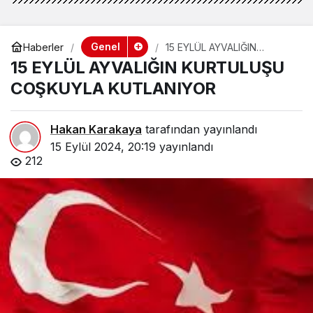
Genel
Haberler
15 EYLÜL AYVALIĞIN
KURTULUŞU COŞKUYLA
15 EYLÜL AYVALIĞIN KURTULUŞU
KUTLANIYOR
COŞKUYLA KUTLANIYOR
Hakan Karakaya
tarafından yayınlandı
15 Eylül 2024, 20:19
yayınlandı
212