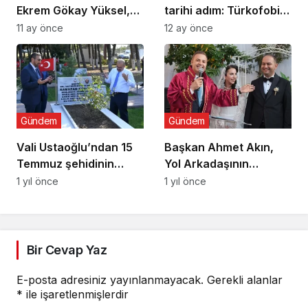
Ekrem Gökay Yüksel,
tarihi adım: Türkofobi
Erdek’te Balık Avı
İzleme Merkezi
11 ay önce
12 ay önce
Sezonunu “Vira
Bismillah” ile Açtı
Gündem
Gündem
Vali Ustaoğlu’ndan 15
Başkan Ahmet Akın,
Temmuz şehidinin
Yol Arkadaşının
ailesine ziyaret
Nikâhını Kıydı
1 yıl önce
1 yıl önce
Bir Cevap Yaz
E-posta adresiniz yayınlanmayacak.
Gerekli alanlar
*
ile işaretlenmişlerdir