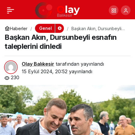
15 EYLÜL
+
-
0
Paylaş
AYVALIĞIN
Genel
Haberler
Başkan Akın, Dursunbeyli
esnafın taleplerini dinledi
Başkan Akın, Dursunbeyli esnafın
KURTULUŞU
taleplerini dinledi
COŞKUYLA
Olay Balıkesir
tarafından yayınlandı
15 Eylül 2024, 20:52
yayınlandı
KUTLANIYOR
230