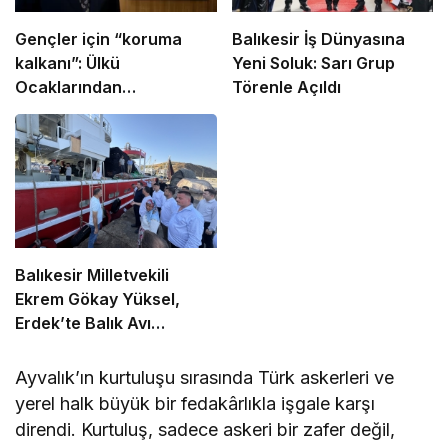
Gençler için “koruma
Balıkesir İş Dünyasına
kalkanı”: Ülkü
Yeni Soluk: Sarı Grup
Ocaklarından
Törenle Açıldı
uyuşturucu ve dijital
bağımlılığa karşı
seferberlik
Balıkesir Milletvekili
Ekrem Gökay Yüksel,
Erdek’te Balık Avı
Sezonunu “Vira
Bismillah” ile Açtı
Ayvalık’ın kurtuluşu sırasında Türk askerleri ve
yerel halk büyük bir fedakârlıkla işgale karşı
direndi. Kurtuluş, sadece askeri bir zafer değil,