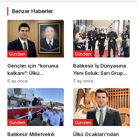
Benzer Haberler
Gündem
Gündem
Gençler için “koruma
Balıkesir İş Dünyasına
kalkanı”: Ülkü
Yeni Soluk: Sarı Grup
Ocaklarından
Törenle Açıldı
6 ay önce
7 ay önce
uyuşturucu ve dijital
bağımlılığa karşı
seferberlik
Gündem
Gündem
Balıkesir Milletvekili
Ülkü Ocakları’ndan