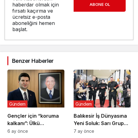
haberdar olmak için
ABONE OL
fırsatı kaçırma ve
ücretsiz e-posta
aboneliğini hemen
başlat.
Benzer Haberler
Gündem
Gündem
Gençler için “koruma
Balıkesir İş Dünyasına
kalkanı”: Ülkü
Yeni Soluk: Sarı Grup
Ocaklarından
Törenle Açıldı
6 ay önce
7 ay önce