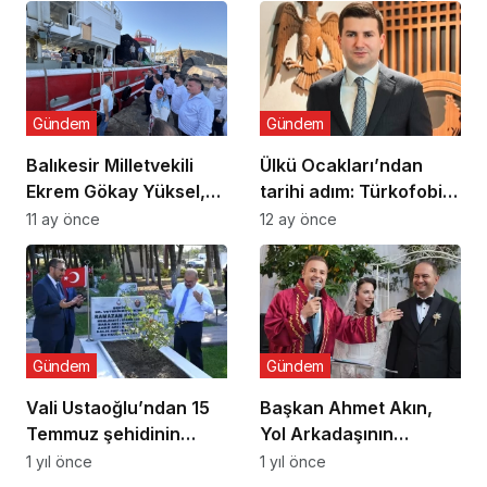
uyuşturucu ve dijital
bağımlılığa karşı
seferberlik
Gündem
Gündem
Balıkesir Milletvekili
Ülkü Ocakları’ndan
Ekrem Gökay Yüksel,
tarihi adım: Türkofobi
Erdek’te Balık Avı
İzleme Merkezi
11 ay önce
12 ay önce
Sezonunu “Vira
Bismillah” ile Açtı
Gündem
Gündem
Vali Ustaoğlu’ndan 15
Başkan Ahmet Akın,
Temmuz şehidinin
Yol Arkadaşının
ailesine ziyaret
Nikâhını Kıydı
1 yıl önce
1 yıl önce