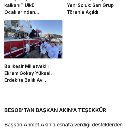
kalkanı”: Ülkü
Yeni Soluk: Sarı Grup
Ocaklarından
Törenle Açıldı
uyuşturucu ve dijital
bağımlılığa karşı
seferberlik
Balıkesir Milletvekili
Ekrem Gökay Yüksel,
Erdek’te Balık Avı
Sezonunu “Vira
Bismillah” ile Açtı
BESOB’TAN BAŞKAN AKIN’A TEŞEKKÜR
Başkan Ahmet Akın’a esnafa verdiği desteklerden