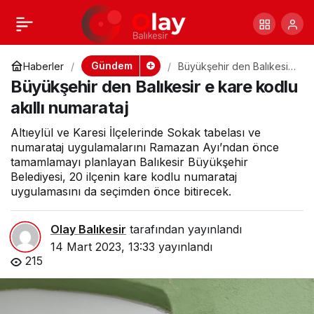
Bolu da Pes
+
-
0
Paylaş
Dedirten Olay
Gündem
Haberler
Büyükşehir den Balıkesir
e kare kodlu akıllı
Büyükşehir den Balıkesir e kare kodlu
numarataj
akıllı numarataj
Altıeylül ve Karesi İlçelerinde Sokak tabelası ve
numarataj uygulamalarını Ramazan Ayı’ndan önce
tamamlamayı planlayan Balıkesir Büyükşehir
Belediyesi, 20 ilçenin kare kodlu numarataj
uygulamasını da seçimden önce bitirecek.
Olay Balıkesir
tarafından yayınlandı
14 Mart 2023, 13:33
yayınlandı
215