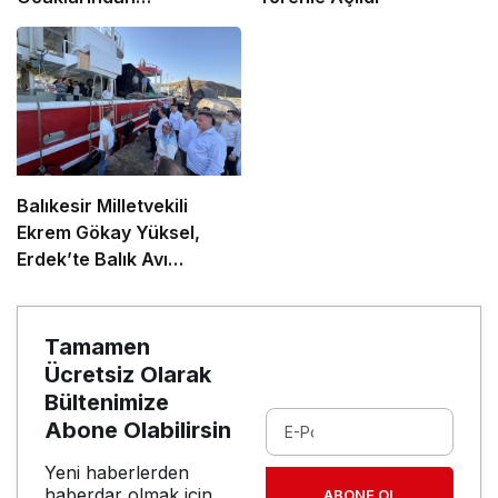
uyuşturucu ve dijital
bağımlılığa karşı
seferberlik
Balıkesir Milletvekili
Ekrem Gökay Yüksel,
Erdek’te Balık Avı
Sezonunu “Vira
Bismillah” ile Açtı
Tamamen
Ücretsiz Olarak
Bültenimize
Abone Olabilirsin
Yeni haberlerden
haberdar olmak için
ABONE OL