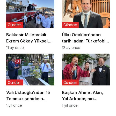
bağımlılığa karşı
seferberlik
Gündem
Gündem
Balıkesir Milletvekili
Ülkü Ocakları’ndan
Ekrem Gökay Yüksel,
tarihi adım: Türkofobi
Erdek’te Balık Avı
İzleme Merkezi
11 ay önce
12 ay önce
Sezonunu “Vira
Bismillah” ile Açtı
Gündem
Gündem
Vali Ustaoğlu’ndan 15
Başkan Ahmet Akın,
Temmuz şehidinin
Yol Arkadaşının
ailesine ziyaret
Nikâhını Kıydı
1 yıl önce
1 yıl önce