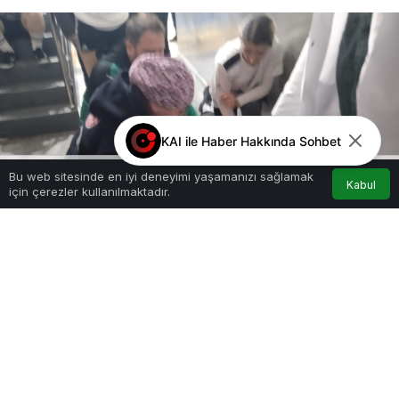
KAI ile Haber Hakkında Sohbet
Bu web sitesinde en iyi deneyimi yaşamanızı sağlamak
Kabul
için çerezler kullanılmaktadır.
Akış
Hesabım
Anasayfa
Google'da Abone Ol
0
Paylaş
Beğen