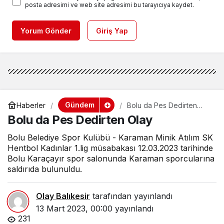
posta adresimi ve web site adresimi bu tarayıcıya kaydet.
Yorum Gönder
Giriş Yap
Gündem
Haberler
Bolu da Pes Dedirten
Olay
Bolu da Pes Dedirten Olay
Bolu Belediye Spor Kulübü - Karaman Minik Atılım SK
Hentbol Kadınlar 1.lig müsabakası 12.03.2023 tarihinde
Bolu Karaçayır spor salonunda Karaman sporcularına
saldırıda bulunuldu.
Olay Balıkesir
tarafından yayınlandı
13 Mart 2023, 00:00
yayınlandı
231