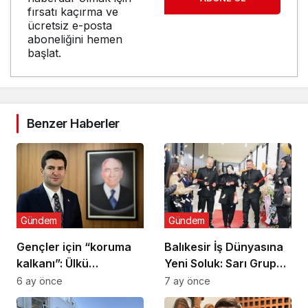
fırsatı kaçırma ve
ücretsiz e-posta
aboneliğini hemen
başlat.
Benzer Haberler
Gündem
Gündem
Gençler için “koruma
Balıkesir İş Dünyasına
kalkanı”: Ülkü
Yeni Soluk: Sarı Grup
Ocaklarından
Törenle Açıldı
6 ay önce
7 ay önce
uyuşturucu ve dijital