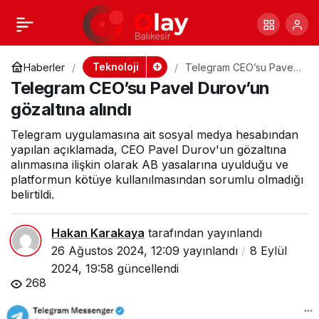
Telegram CEO’su
+
-
0
Paylaş
Pavel Durov
Teknoloji
Haberler
Telegram CEO’su Pavel
Durov’un gözaltına alındı
Telegram CEO’su Pavel Durov’un
Fransa’da
gözaltına alındı
Telegram uygulamasına ait sosyal medya hesabından
gözaltına alındı
yapılan açıklamada, CEO Pavel Durov'un gözaltına
alınmasına ilişkin olarak AB yasalarına uyulduğu ve
platformun kötüye kullanılmasından sorumlu olmadığı
belirtildi.
Hakan Karakaya
tarafından yayınlandı
26 Ağustos 2024, 12:09
yayınlandı
8 Eylül
2024, 19:58
güncellendi
268