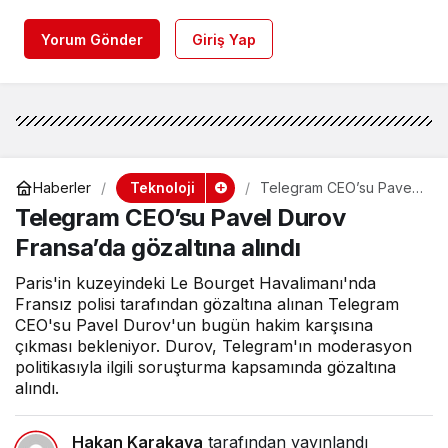
Yorum Gönder
Giriş Yap
Teknoloji
Haberler
Telegram CEO’su Pavel
Durov Fransa’da
Telegram CEO’su Pavel Durov
gözaltına alındı
Fransa’da gözaltına alındı
Paris'in kuzeyindeki Le Bourget Havalimanı'nda
Fransız polisi tarafından gözaltına alınan Telegram
CEO'su Pavel Durov'un bugün hakim karşısına
çıkması bekleniyor. Durov, Telegram'ın moderasyon
politikasıyla ilgili soruşturma kapsamında gözaltına
alındı.
Hakan Karakaya
tarafından yayınlandı