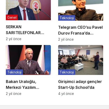
Genel
Teknoloji
SERKAN
Telegram CEO’su Pavel
SARI:TELEFONLAR
Durov Fransa’da
ÇEKMİYOR
gözaltına alındı
2 yıl önce
2 yıl önce
Teknoloji
Teknoloji
Bakan Uraloğlu,
Girişimci adayı gençler
Merkezi Yazılım
Start-Up School’da
Platformu Geliştirilmesi
2 yıl önce
4 yıl önce
Projesi Lansman
Töreni’ne katıldı