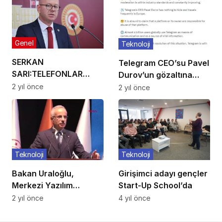
Genel
Teknoloji
SERKAN
Telegram CEO’su Pavel
SARI:TELEFONLAR
Durov’un gözaltına
ÇEKMİYOR
alındı
2 yıl önce
2 yıl önce
Teknoloji
Teknoloji
Bakan Uraloğlu,
Girişimci adayı gençler
Merkezi Yazılım
Start-Up School’da
Platformu Geliştirilmesi
2 yıl önce
4 yıl önce
Projesi Lansman
Töreni’ne katıldı