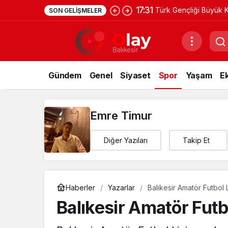
2:00
Karaca Çelik Kapı ile 
SON GELIŞMELER
Gündem
Genel
Siyaset
Spor
Yaşam
E
Emre Timur
Diğer Yazıları
Takip Et
Haberler
Yazarlar
Balıkesir Amatör Futbol L
Balıkesir Amatör Futbo