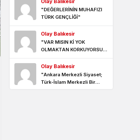
Olay Balıkesir
"DEĞERLERİNİN MUHAFIZI
TÜRK GENÇLİĞİ"
Olay Balıkesir
"VAR MISIN Kİ YOK
OLMAKTAN KORKUYORSUN
?"
Olay Balıkesir
"Ankara Merkezli Siyaset;
Türk-İslam Merkezli Bir
Medeniyet"
Olay Balıkesir
"KADİM TÜRK DEVLETİ"
Olay Balıkesir
"Başbuğ’un Evlatları"