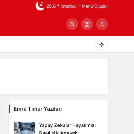
25.6 °
Istanbul
Menü Oluştur
Gündüz Modu
Gündüz modunu seçin.
Emre Timur Yazıları
Gece Modu
Gece modunu seçin.
Yapay Zekalar Hayatımızı
Nasıl Etkileyecek