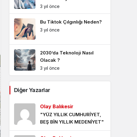
Sistem Modu
3 yıl önce
Sistem modunu seçin.
Bu Tiktok Çılgınlığı Neden?
3 yıl önce
2030’da Teknoloji Nasıl
Olacak ?
3 yıl önce
Diğer Yazarlar
Olay Balıkesir
"YÜZ YILLIK CUMHURİYET,
BEŞ BİN YILLIK MEDENİYET"