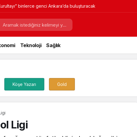
Güvenli ve Estetik Yaşam Alanları
konomi
Teknoloji
Sağlık
Köşe Yazarı
Gold
igi
l Ligi