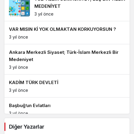
MEDENİYET
3 yıl önce
VAR MISIN Kİ YOK OLMAKTAN KORKUYORSUN ?
3 yıl önce
Ankara Merkezli Siyaset; Türk-İslam Merkezli Bir
Medeniyet
3 yıl önce
KADİM TÜRK DEVLETİ
3 yıl önce
Başbuğ’un Evlatları
3 yıl önce
Diğer Yazarlar
BALIKESİR’DE YESEVİ OCAĞINDAN; ÜLKÜ