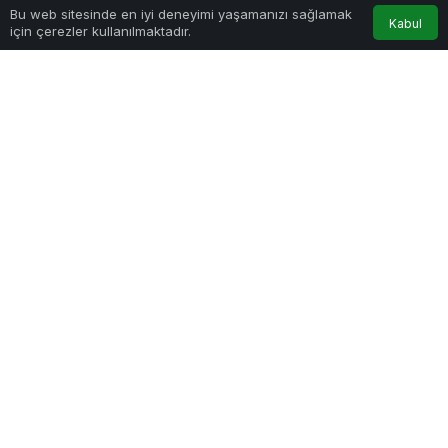
Bu web sitesinde en iyi deneyimi yaşamanızı sağlamak
Kabul
için çerezler kullanılmaktadır.
Akış
Hesabım
Anasayfa
Google'da Abone Ol
0
Paylaş
1
Yapay zeka, günümüzde hızla gelişen ve
hayatımızın birçok alanında etkili olan bir
teknolojidir. İnsan zekasını taklit etmeye çalışan bu
teknoloji, veri analizi, otomasyon, öğrenme ve
karar verme gibi süreçleri gerçekleştirebilen
algoritmaları içerir. Bu makalede, yapay zekaların
hayatımızı nasıl etkileyeceği konusunda birkaç
önemli noktaya değineceğim.