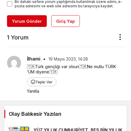
Bir dahaki sefere yorum yaptığımda kullanılmak üzere adımı, e-
posta adresimi ve web site adresimi bu tarayıcıya kaydet.
Yorum Gönder
Giriş Yap
1 Yorum
İlhami
•
19 Mayıs 2023, 14:28
🇹🇷Türk gençliği var olsun🇹🇷Ne mutlu TÜRK 
‘ÜM diyene🇹🇷
Tepki Ver
Yanıtla
Olay Balıkesir Yazıları
YÜZ YILLIK CUMHURİYET, BEŞ BİN YILLIK