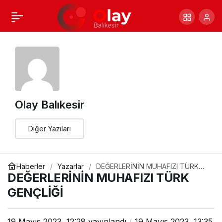
Yapay Zekalar
+
-
0
Paylaş
Hayatımızı Nasıl
Etkileyecek
Olay Balıkesir
Diğer Yazıları
Haberler
Yazarlar
DEĞERLERİNİN MUHAFIZI TÜRK
GENÇLİĞİ
DEĞERLERİNİN MUHAFIZI TÜRK
GENÇLİĞİ
19 Mayıs 2023, 12:28
yayınlandı
19 Mayıs 2023, 13:35