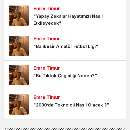
OCAKLARINA
Emre Timur
3 yıl önce
"Yapay Zekalar Hayatımızı Nasıl
Etkileyecek"
Milletin Kurtuluş ve Yükselişinde Temel; Türk-İslam
Ülküsü
Emre Timur
3 yıl önce
"Balıkesir Amatör Futbol Ligi"
Kuşakların Değil; Çanakkale’den 2023’e Türk
Gençliği
Emre Timur
3 yıl önce
"Bu Tiktok Çılgınlığı Neden?"
Erken yaşlanana erken emeklilik hakkı
5 yıl önce
Emre Timur
"2030’da Teknoloji Nasıl Olacak ?"
Tamamlayıcı emekliliği konuşmanın tam da zamanı
5 yıl önce