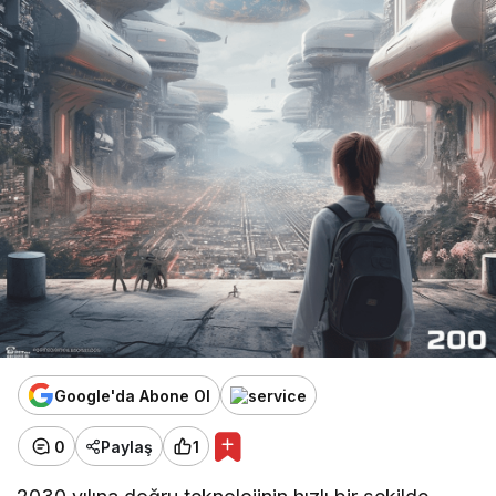
Temel; Türk-İslam Ülküsü"
Olay Balıkesir
"Kuşakların Değil; Çanakkale’den 2023’e
Türk Gençliği"
Olay Balıkesir
"Erken yaşlanana erken emeklilik
hakkı"
Google'da Abone Ol
0
Paylaş
1