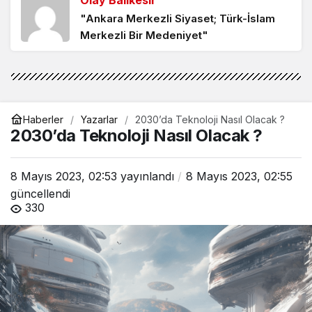
Olay Balıkesir
"Ankara Merkezli Siyaset; Türk-İslam
Merkezli Bir Medeniyet"
Olay Balıkesir
"KADİM TÜRK DEVLETİ"
Haberler
Yazarlar
2030’da Teknoloji Nasıl Olacak ?
2030’da Teknoloji Nasıl Olacak ?
Olay Balıkesir
"Başbuğ’un Evlatları"
8 Mayıs 2023, 02:53
yayınlandı
8 Mayıs 2023, 02:55
güncellendi
330
Olay Balıkesir
"BALIKESİR’DE YESEVİ OCAĞINDAN;
ÜLKÜ OCAKLARINA"
Olay Balıkesir
"Milletin Kurtuluş ve Yükselişinde